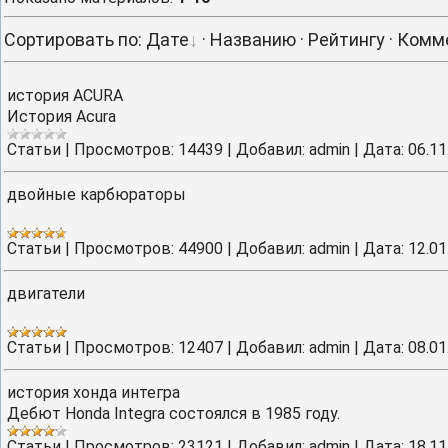
Сортировать по
:
Дате
·
Названию
·
Рейтингу
·
Комм
история ACURA
История Acura
Cтатьи
|
Просмотров:
14439
|
Добавил:
admin
|
Дата:
06.11
двойные карбюраторы
Cтатьи
|
Просмотров:
44900
|
Добавил:
admin
|
Дата:
12.01
двигатели
Cтатьи
|
Просмотров:
12407
|
Добавил:
admin
|
Дата:
08.01
история хонда интегра
Дебют Honda Integra состоялся в 1985 году.
Cтатьи
|
Просмотров:
23121
|
Добавил:
admin
|
Дата:
18.11