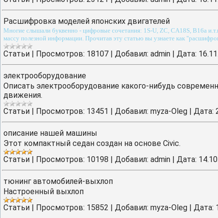
Расшифровка моделей японских двигателей
Многие слышали буквенно - цифровые сочетания: 1S-U, ZC, CA18S, B16a и.т.п
массу полезной информации. Прочитав эту статью вы узнаете как "расшифров
Cтатьи
|
Просмотров:
18107
|
Добавил:
admin
|
Дата:
16.11
электрооборудование
Описать электрооборудование какого-нибудь современно
движения.
Cтатьи
|
Просмотров:
13451
|
Добавил:
myza-Oleg
|
Дата:
описание нашей машины
Этот компактный седан создан на основе Civic.
Cтатьи
|
Просмотров:
10198
|
Добавил:
admin
|
Дата:
14.10
тюнинг автомобилей-выхлоп
Настроенный выхлоп
Cтатьи
|
Просмотров:
15852
|
Добавил:
myza-Oleg
|
Дата: