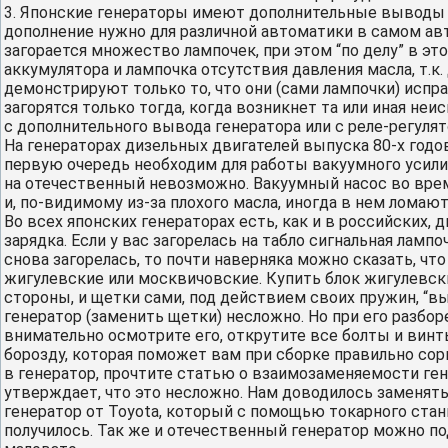
3. Японские генераторы имеют дополнительные выводы 
дополнение нужно для различной автоматики в самом авт
загорается множество лампочек, при этом “по делу” в эт
аккумулятора и лампочка отсутствия давления масла, т.к.
демонстрируют только то, что они (сами лампочки) испра
загорятся только тогда, когда возникнет та или иная не
с дополнительного вывода генератора или с реле-регулят
На генераторах дизельных двигателей выпуска 80-х годо
первую очередь необходим для работы вакуумного усили
на отечественный невозможно. Вакуумный насос во врем
и, по-видимому из-за плохого масла, иногда в нем ломают
Во всех японских генераторах есть, как и в российских,
зарядка. Если у вас загорелась на табло сигнальная ламп
снова загорелась, то почти наверняка можно сказать, чт
жигулевские или москвичовские. Купить блок жигулевски
стороны, и щетки сами, под действием своих пружин, “вы
генератор (заменить щетки) несложно. Но при его разбо
внимательно осмотрите его, открутите все болты и винт
борозду, которая поможет вам при сборке правильно сор
в генератор, прочтите статью о взаимозаменяемости гене
утверждает, что это несложно. Нам доводилось заменять
генератор от Toyota, который с помощью токарного стан
получилось. Так же и отечественный генератор можно по