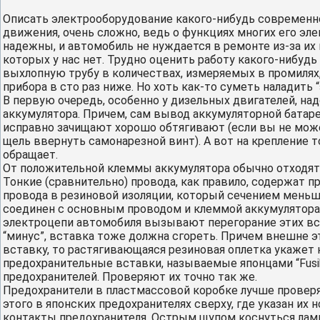
Описать электрооборудование какого-нибудь современног
движения, очень сложно, ведь о функциях многих его эл
надежны, и автомобиль не нуждается в ремонте из-за их 
которых у нас нет. Трудно оценить работу какого-нибудь
выхлопную трубу в количествах, измеряемых в промилях, 
прибора в сто раз ниже. Но хоть как-то суметь наладить 
В первую очередь, особенно у дизельных двигателей, на
аккумулятора. Причем, сам вывод аккумуляторной батаре
исправно зачищают хорошо обтягивают (если вы не мо
щель ввернуть самонарезной винт). А вот на крепление т
обращает.
От положительной клеммы аккумулятора обычно отходят 
Тонкие (сравнительно) провода, как правило, содержат п
провода в резиновой изоляции, который сечением меньше
соединен с основным проводом и клеммой аккумулятора
электроцепи автомобиля вызывают перегорание этих вста
“минус”, вставка тоже должна сгореть. Причем внешне э
вставку, то растягивающаяся резиновая оплетка укажет н
предохранительные вставки, называемые японцами “Fusibl
предохранителей. Проверяют их точно так же.
Предохранители в пластмассовой коробке лучше проверя
этого в японских предохранителях сверху, где указан их 
контакты предохранителя. Острым щупом коснуться лампо