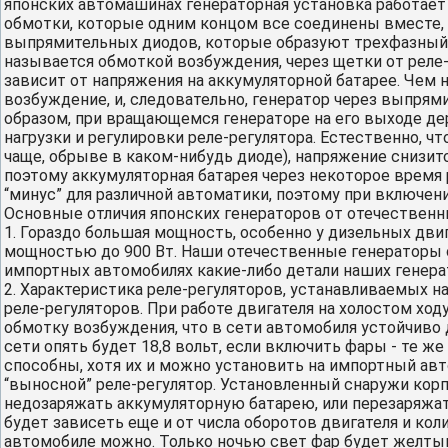
японских автомашинах генераторная установка работает 
обмотки, которые одним концом все соединены вместе, 
выпрямительных диодов, которые образуют трехфазный 
называется обмоткой возбуждения, через щетки от реле-
зависит от напряжения на аккумуляторной батарее. Чем 
возбуждение, и, следовательно, генератор через выпрям
образом, при вращающемся генераторе на его выходе держ
нагрузки и регулировки реле-регулятора. Естественно, чт
чаще, обрыве в каком-нибудь диоде), напряжение снизитс
поэтому аккумуляторная батарея через некоторое время 
“минус” для различной автоматики, поэтому при включен
Основные отличия японских генераторов от отечественн
1. Гораздо большая мощность, особенно у дизельных дви
мощностью до 900 Вт. Наши отечественные генераторы 
импортных автомобилях какие-либо детали наших генера
2. Характеристика реле-регуляторов, устанавливаемых на
реле-регуляторов. При работе двигателя на холостом ход
обмотку возбуждения, что в сети автомобиля устойчиво д
сети опять будет 18,8 вольт, если включить фары - те же
способны, хотя их и можно установить на импортный авт
“выносной” реле-регулятор. Установленный снаружи корп
недозаряжать аккумуляторную батарею, или перезаряжать 
будет зависеть еще и от числа оборотов двигателя и ко
автомобиле можно. Только ночью свет фар будет желтым,