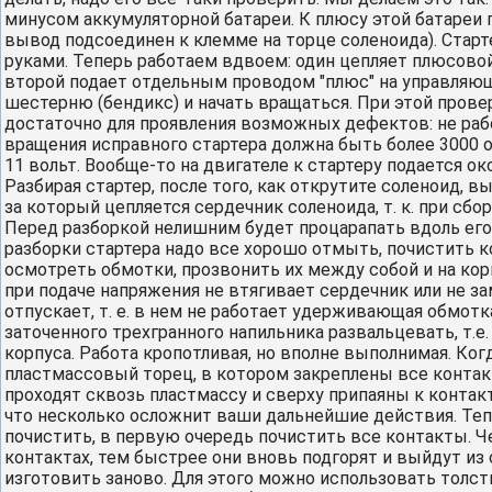
минусом аккумуляторной батареи. К плюсу этой батареи 
вывод подсоединен к клемме на торце соленоида). Старте
руками. Теперь работаем вдвоем: один цепляет плюсово
второй подает отдельным проводом "плюс" на управляю
шестерню (бендикс) и начать вращаться. При этой провер
достаточно для проявления возможных дефектов: не раб
вращения исправного стартера должна быть более 3000 о
11 вольт. Вообще-то на двигателе к стартеру подается око
Разбирая стартер, после того, как открутите соленоид, в
за который цепляется сердечник соленоида, т. к. при сбо
Перед разборкой нелишним будет процарапать вдоль его 
разборки стартера надо все хорошо отмыть, почистить 
осмотреть обмотки, прозвонить их между собой и на кор
при подаче напряжения не втягивает сердечник или не з
отпускает, т. е. в нем не работает удерживающая обмотка
заточенного трехгранного напильника развальцевать, т.
корпуса. Работа кропотливая, но вполне выполнимая. Ко
пластмассовый торец, в котором закреплены все контак
проходят сквозь пластмассу и сверху припаяны к контак
что несколько осложнит ваши дальнейшие действия. Теп
почистить, в первую очередь почистить все контакты. 
контактах, тем быстрее они вновь подгорят и выйдут из
изготовить заново. Для этого можно использовать толс