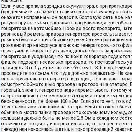
маловато.
Если у вас пропала зарядка аккумулятора, а при кратко
(проделывать это можно только на холостом ходу и при в
окажется исправным, он подаст в бортовую сеть все, на
регулятору не с чем сравнивать напряжение, а способен он 
генератора на автомобиле. Прежде всего проверьте, натя
резиновый ремень привода генератора проскальзывает, з
ремень буксовал, вы обожжете руку. Затем при включен
(конденсатор на корпусе японских генераторов - это фи
прикручен к генератору гайкой, должно быть напряжение 
генератора и убедимся, что по ней в генератор подаются 
фишке подходят несколько проводов, то постарайтесь ув
проводов. Это будут латинские бук вы L, S, E и др. Найд
проследите по схеме, что туда должно подаваться. На кле
все напряжение на генератор подходит, а он не дает заря
осмотрите обмоточные провода на роторе и на статоре. 
горелый, значит, генератор надо перематывать, потому 
сопротивление всех выводов статора и токосъемных кол
бесконечности, т.е. более 100 кОм. Если этого нет, то 
токосъемными кольцами на роторе. Если оно около бескон
обычно в месте пайки провода к токосъемному кольцу, э
кольцами должно быть не менее 2,8 Ом в холодном состо
отличаются по цвету и шероховатости, то, скорее всего,
гнезде) или износилась щетка, и токопроводящий канати