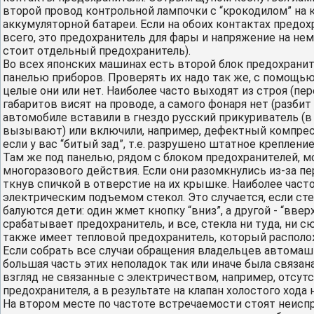
второй провод контрольной лампочки с “крокодилом” на 
аккумуляторной батареи. Если на обоих контактах предох
всего, это предохранитель для фары и напряжение на не
стоит отдельный предохранитель).
Во всех японских машинах есть второй блок предохраните
панелью приборов. Проверять их надо так же, с помощью
целые они или нет. Наиболее часто выходят из строя (пер
габаритов висят на проводе, а самого фонаря нет (разбит 
автомобиле вставили в гнездо русский прикуриватель (в
вызывают) или включили, например, дефектный компрессо
если у вас “битый зад”, т.е. разрушено штатное креплен
Там же под панелью, рядом с блоком предохранителей, 
многоразового действия. Если они разомкнулись из-за пе
ткнув спичкой в отверстие на их крышке. Наиболее част
электрическим подъемом стекол. Это случается, если стек
балуются дети: один жмет кнопку “вниз”, а другой - “ввер
срабатывает предохранитель, и все, стекла ни туда, ни сю
также имеет тепловой предохранитель, который располо
Если собрать все случаи обращения владельцев автомаши
большая часть этих неполадок так или иначе была связа
взгляд не связанные с электричеством, например, отсут
предохранителя, а в результате на клапан холостого хода
На втором месте по частоте встречаемости стоят неиспр