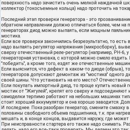
поверхность надо зачистить очень мелкой наждачной шку
коллектор (токосъемные кольца) надо проточить на тока
Последний этап проверки генератора - это прозваниван
обратном направлении должно отличаться более, чем на 
генераторах диод можно выпаять, если мощным паяльник
мостика.
Если все проверки закончились безрезультатно, то есть в
надо выпаять регулятор напряжения (микросборку), выве
сверху отечественный реле-регулятор (например, РН-6, у 
генераторная установка, с которой можно смело ездить. 
"победить", а кроме того, ездят же отечественные маши
Если выяснится, что дефект в каком-то диоде (обрыв), 
генераторов допускают демонтаж из "мостика" одного дио
своей шины. Что установить на его место? Отечественн
Если покупать импортный диод, то проще купить новый 
мостик от "Жигулей", крепят его сверху и подсоединяют
самоделки терпимо работают на небольших машинах типа Cor
стоит хороший аккумулятор и она хорошо заводится. Долг
И последнее. Пока разобран генератор, смените смазку в
половины свободного объема подшипника, т.к. при нагре
мешать и, в конце концов, выдавится наружу, где может 
При неисправности стартера его также надо снимать. Ра
делать, надо его все-таки проверить. Мы делаем это так