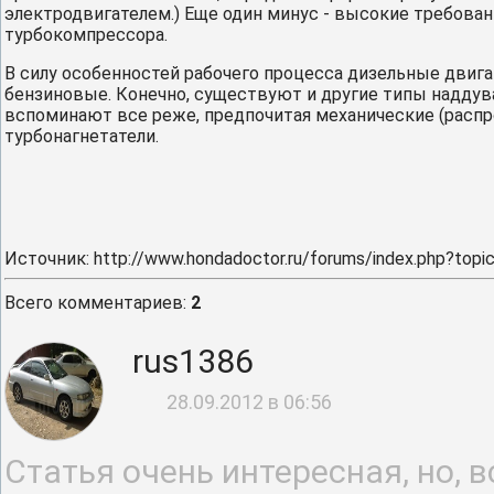
электродвигателем.) Еще один минус - высокие требован
турбокомпрессора.
В силу особенностей рабочего процесса дизельные двиг
бензиновые. Конечно, существуют и другие типы наддува
вспоминают все реже, предпочитая механические (распро
турбонагнетатели.
Источник
:
http://www.hondadoctor.ru/forums/index.php?topi
Всего комментариев
:
2
rus1386
28.09.2012 в 06:56
Статья очень интересная, но, в