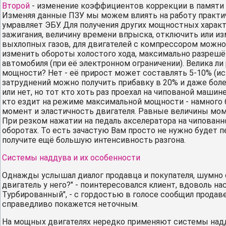
Второй
- изменение коэффициентов коррекции в памяти 
Изменяя данные ПЗУ мы можем влиять на работу практич
умравляет ЭБУ. Для получения других мощностных харак
зажигания, величину времени впрыска, отключить или 
выхлопных газов, для двигателей с компрессором можно
изменить обороты холостого хода, максимально разреш
автомобиля (при её электронном ограничении). Велика л
мощности? Нет - её прирост может составлять 5-10% (и
затруднений можно получить прибавку в 20% и даже боле
или нет, но тот кто хоть раз проехал на чипованой машин
кто ездит на режиме максимальной мощности - намного
момент и эластичность двигателя. Равные величины моме
При резком нажатии на педаль акселератора на чипованн
оборотах. То есть зачастую Вам просто не нужно будет
получите ещё большую интенсивность разгона.
Системы наддува и их особенности
Однажды услышал диалог продавца и покупателя, шумно 
двигатель у него?" - поинтересовался клиент, вдоволь на
Турбированный", - с гордостью в голосе сообщил продаве
справедливо покажется неточным.
На мощных двигателях нередко применяют системы надд