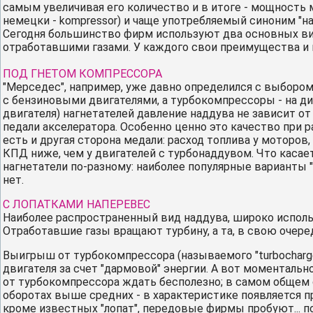
самым увеличивая его количество и в итоге - мощность м
немецки - kompressor) и чаще употребляемый синоним "наг
Сегодня большинство фирм используют два основных ви
отработавшими газами. У каждого свои преимущества и 
ПОД ГНЕТОМ КОМПРЕССОРА
"Мерседес", например, уже давно определился с выборо
с бензиновыми двигателями, а турбокомпрессоры - на ди
двигателя) нагнетателей давление наддува не зависит о
педали акселератора. Особенно ценно это качество при р
есть и другая сторона медали: расход топлива у моторо
КПД ниже, чем у двигателей с турбонаддувом. Что каса
нагнетатели по-разному: наиболее популярные варианты "su
нет.
С ЛОПАТКАМИ НАПЕРЕВЕС
Наиболее распространенный вид наддува, широко использ
Отработавшие газы вращают турбину, а та, в свою очере
Выигрыш от турбокомпрессора (называемого "turbocharger
двигателя за счет "дармовой" энергии. А вот моментальн
от турбокомпрессора ждать бесполезно; в самом общем
оборотах выше средних - в характеристике появляется п
кроме известных "лопат", передовые фирмы пробуют...