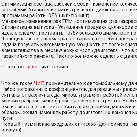
Оптимизация состава рабочей смеси - изменение количе
способами: Увеличение магистрального давления топлива
программы работы ЭБУ (чип-тюнинг).
Механизм изменения фаз ГРМ - оптимизация фаз газорас
Оптимизация выпуска - Улучшение продувки цилиндров с
идеале следует поставить трубу большого диаметра и при
Я специально не рассматриваю варианты требующие расто
задача получить максимальную мощность от того-же мо
вмешательства в механическую часть двигателя - что в
гарантийного ремонта. Так что-же можно сделать с двиг
Ответ тут
один
- чип-тюнинг.
Что же такое
ЧИП
применительно к автомобильному двиг
Набор поправочных коэффициентов для различных режимо
сигналы от различных датчиков, управляет работой испо
мнению разработчиков) работы силового агрегата. Нео
вычисляются в соответствии с приходящими данными и 
образом, желая изменить работу двигателя, не изменяя 
пути:
Первый - изменение входящих сигналов (для примера - 
воздуха).