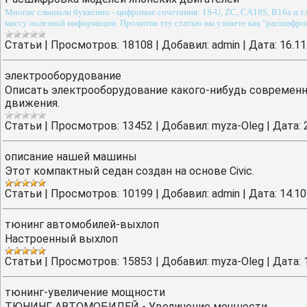
Многие слышали буквенно - цифровые сочетания: 1S-U, ZC, CA18S, B16a и.т.п
массу полезной информации. Прочитав эту статью вы узнаете как "расшифров
Cтатьи
|
Просмотров:
18108
|
Добавил:
admin
|
Дата:
16.11
электрооборудование
Описать электрооборудование какого-нибудь современно
движения.
Cтатьи
|
Просмотров:
13452
|
Добавил:
myza-Oleg
|
Дата:
описание нашей машины
Этот компактный седан создан на основе Civic.
Cтатьи
|
Просмотров:
10199
|
Добавил:
admin
|
Дата:
14.10
тюнинг автомобилей-выхлоп
Настроенный выхлоп
Cтатьи
|
Просмотров:
15853
|
Добавил:
myza-Oleg
|
Дата:
тюнинг-увеличение мощности
ТЮНИНГ АВТОМОБИЛЕЙ - Увеличение мощности