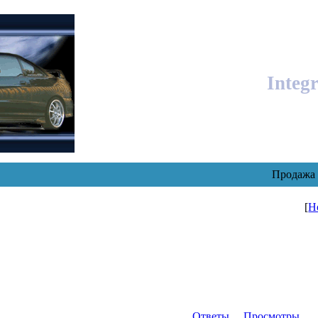
Integ
Продажа 
[
Н
Ответы
Просмотры