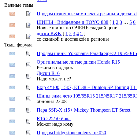
Важные темы
Продам отличные комплекты резины и дисков 
ШИНЫ - Bridgestone и TOYO 888
[
1
2
3
…
5
6
Новые шины по ОЧЕНЬ сладкой цене!
диски K&K
[
1
2
3
4
5
]
со скидкой и доставкой в регионы
Темы форума
Продам шины Yokohama Parada Spec2 195/50/1
Оригинальные литые диски Honda R15
Резина в подарок
Диски R16
Надо может, не?
Exip 4*100, 15x7, ET 38 + Dunlop SP Touring T1
Шины зима лето 195/55R15 215/45R17 215/65R
обновил 23.08
Пара SSR-X r15+ Mickey Thompson ET Street
R16 225/50 йока
Может надо кому
Продам bridgestone potenza re 050