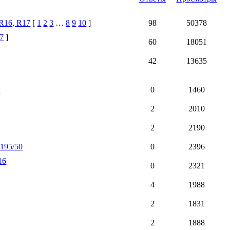
R16, R17
[
1
2
3
…
8
9
10
]
98
50378
7
]
60
18051
42
13635
5
0
1460
2
2010
2
2190
 195/50
0
2396
16
0
2321
4
1988
2
1831
2
1888