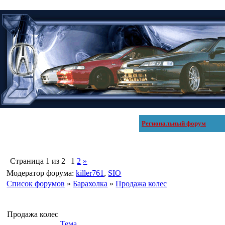
Региональный форум
Страница
1
из
2
1
2
»
Модератор форума:
killer761
,
SIO
Список форумов
»
Барахолка
»
Продажа колес
Продажа колес
Тема