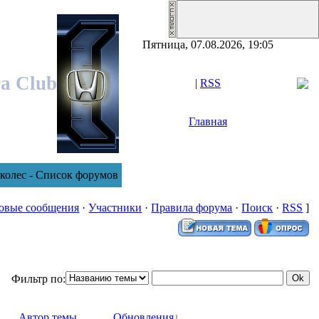
Пятница, 07.08.2026, 19:05
ra Club
|
RSS
Главная
колес - Список форумов
овые сообщения
·
Участники
·
Правила форума
·
Поиск
·
RSS
]
Фильтр по:
Автор темы
Обновления
↓