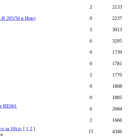
2
2133
-R 205/50 в Ирку
0
2237
3
3013
6
3295
0
1739
0
1781
2
1770
0
1808
0
1885
ne RE001
6
2684
2
1666
о за 10т.р.
[
1
2
]
15
4346
ка