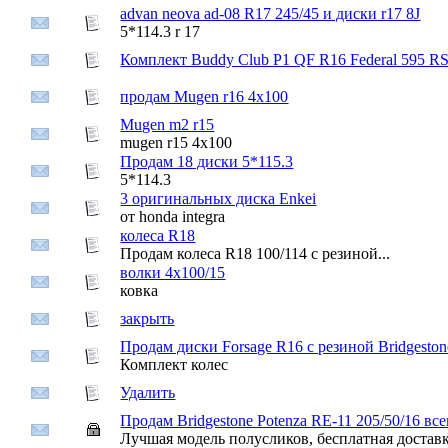
advan neova ad-08 R17 245/45 и диски r17 8J
5*114.3 r 17
Комплект Buddy Club P1 QF R16 Federal 595 RS
продам Mugen r16 4х100
Mugen m2 r15
mugen r15 4x100
Продам 18 диски 5*115.3
5*114.3
3 оригинальных диска Enkei
от honda integra
колеса R18
Продам колеса R18 100/114 с резиной...
волки 4х100/15
ковка
закрыть
Продам диски Forsage R16 c резиной Bridgesto
Комплект колес
Удалить
Продам Bridgestone Potenza RE-11 205/50/16 всег
Лучшая модель полусликов, бесплатная достав