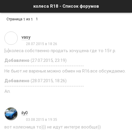
колеса R18 - Список форумов
Страница
из
1
1
1
vasy
28.07.2015 в 18:26
[u]колеса собственно продать хочу.цена где то 15т.р.
Добавлено
(27.07.2015, 23:19)
---------------------------------------------
Не бьют.не вареные.можно обмен на R16.все обсуждаемо.
Добавлено
(28.07.2015, 18:26)
---------------------------------------------
Ап.
ily0
03.08.2015 в 19:35
вот колесница то))) не идут интегре вообще))