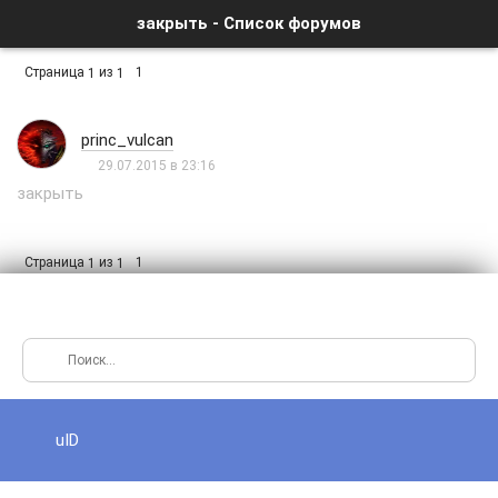
закрыть - Список форумов
Страница
из
1
1
1
princ_vulcan
29.07.2015 в 23:16
закрыть
Страница
из
1
1
1
uID