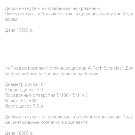
Диски не гнутые, не правленые, не крашеные.
Присутствуют небольшие сколы и царапины присущие б/у д
искам.
Цена 15000 р.
14.Продам комплект отличных дисков A-Tech Schneider. Дис
ки без пробега по России, пришли из Японии.
Диаметр диска 16''
Ширина диска 7JJ
Посадочные отверстия 5*100 / 5*114.3
Вылет (ET) +38
Масса диска 7.5 кг
Диски не гнутые, не правленые, в отличном состоянии. Родн
ые центральные колпачки в комплекте.
Цена 18000 р.