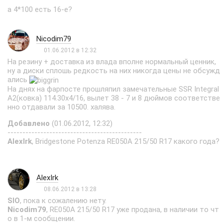
а 4*100 есть 16-е?
Nicodim79
01.06.2012 в 12:32
На резину + доставка из влада вполне нормальный ценник,
ну а диски сплошь редкость на них никогда цены не обсужд
ались
На днях на фарпосте прошляпил замечательные SSR Integral
A2(ковка) 114.30x4/16, вылет 38 - 7 и 8 дюймов соответстве
нно отдавали за 10500. халява.
Добавлено
(01.06.2012, 12:32)
---------------------------------------------
AlexIrk
, Bridgestone Potenza RE050A 215/50 R17 какого года?
AlexIrk
08.06.2012 в 13:28
SIO
, пока к сожалению нету.
Nicodim79
, RE050A 215/50 R17 уже продана, в наличии то чт
о в 1-м сообщении.