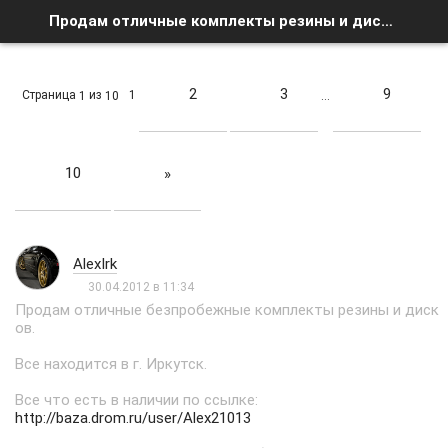
Продам отличные комплекты резины и дисков R16, R17 - Список форумов
2
3
9
Страница
из
1
1
10
…
10
»
AlexIrk
30.04.2012 в 11:34
Продам отличные безпробежные комплекты резины и диск
ов.
Все находится в г. Иркутск.
Все что есть в наличии по ссылке:
http://baza.drom.ru/user/Alex21013