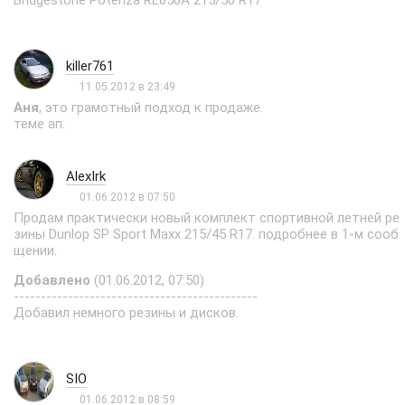
Bridgestone Potenza RE050A 215/50 R17
killer761
11.05.2012 в 23:49
Аня
, это грамотный подход к продаже.
теме ап.
AlexIrk
01.06.2012 в 07:50
Продам практически новый комплект спортивной летней ре
зины Dunlop SP Sport Maxx 215/45 R17. подробнее в 1-м сооб
щении.
Добавлено
(01.06.2012, 07:50)
---------------------------------------------
Добавил немного резины и дисков.
SIO
01.06.2012 в 08:59