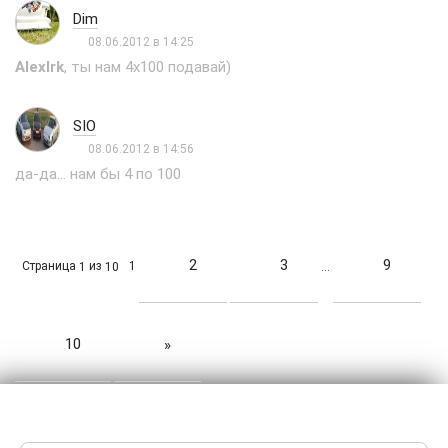
Dim
08.06.2012 в 14:25
AlexIrk
, ты нам 4х100 подавай)
SIO
08.06.2012 в 14:56
да-да... нам бы 4 по 100
2
3
9
Страница
из
1
1
10
…
10
»