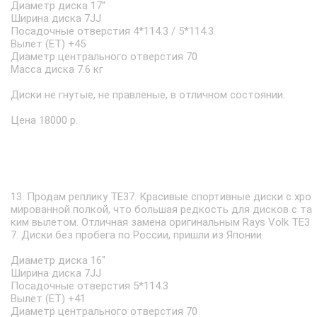
Диаметр диска 17''
Ширина диска 7JJ
Посадочные отверстия 4*114.3 / 5*114.3
Вылет (ET) +45
Диаметр центрального отверстия 70
Масса диска 7.6 кг
Диски не гнутые, не правленые, в отличном состоянии.
Цена 18000 р.
13. Продам реплику TE37. Красивые спортивные диски с хро
мированной полкой, что большая редкость для дисков с та
ким вылетом. Отличная замена оригинальным Rays Volk TE3
7. Диски без пробега по России, пришли из Японии.
Диаметр диска 16''
Ширина диска 7JJ
Посадочные отверстия 5*114.3
Вылет (ET) +41
Диаметр центрального отверстия 70