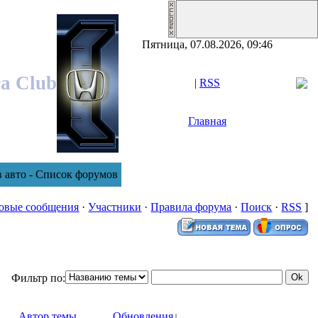
Пятница, 07.08.2026, 09:46
ra Club
|
RSS
Главная
в авто - Список форумов
овые сообщения
·
Участники
·
Правила форума
·
Поиск
·
RSS
]
Фильтр по:
Автор темы
Обновления
↓