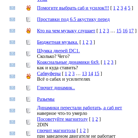
Помогите выбрать саб и усилок!!!
[
1
2
3
4
5
]
Проставки под 6.5 акустику перед
Кто на чем музыку слушает
[
1
2
3
…
15
16
17
]
Бюджетная музыка.
[
1
2
3
]
Шумка дверей DC1.
Сколько? Чего?
Коаксиальные динамики 6x9.
[
1
2
3
]
как и куда ставить?
Сабвуферы
[
1
2
3
…
13
14
15
]
Всё о сабах и усилителях
Глючит динамик..
Разьемы
Динамики перестали работать, а саб нет
наверное что-то умерло
Посоветуйте магнитолу
[
1
2
]
2DIN
глючит магнитола
[
1
2
]
при заведеном двигателе не работает