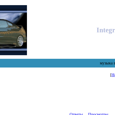
Integ
музыка 
[
Н
Ответы
Просмотры