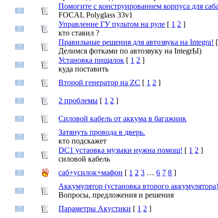
Помогите с конструированием корпуса для саб
FOCAL Polyglass 33v1
Управление ГУ пультом на руле
[
1
2
]
кто ставил ?
Правильные решения для автозвука на Integra!
Делимся фотками по автозвуку на IntegrЫ)
Установка пищалок
[
1
2
]
куда поставить
Второй генератор на ZC
[
1
2
]
2 проблемы
[
1
2
]
Силовой кабель от аккума в багажник
Затянуть провода в дверь.
кто подскажет
DC1 устаовка музыки нужна помощ!
[
1
2
]
силовой кабель
саб+усилок+мафон
[
1
2
3
…
6
7
8
]
Аккумулятор (установка второго аккумулятора
Вопросы, предложения и решения
Параметры Акустики
[
1
2
]