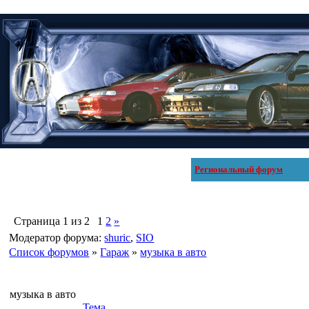
Региональный форум
Страница
1
из
2
1
2
»
Модератор форума:
shuric
,
SIO
Список форумов
»
Гараж
»
музыка в авто
музыка в авто
Тема