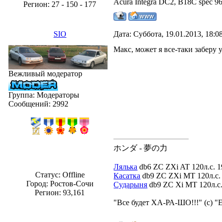
Acura Integra DC2, B18C spec 
Регион: 27 - 150 - 177
SIO
Дата: Суббота, 19.01.2013, 18:
Макс, может я все-таки заберу 
Вежливый модератор
Группа: Модераторы
Сообщений:
2992
ホンダ - 夢の力
Лялька
db6 ZC ZXi AT 120л.с. 1
Статус:
Offline
Касатка
db9 ZC ZXi MT 120л.с. 
Город: Ростов-Сочи
Сударыня
db9 ZC Xi MT 120л.с. 
Регион: 93,161
"Все будет ХА-РА-ШО!!!" (с) "