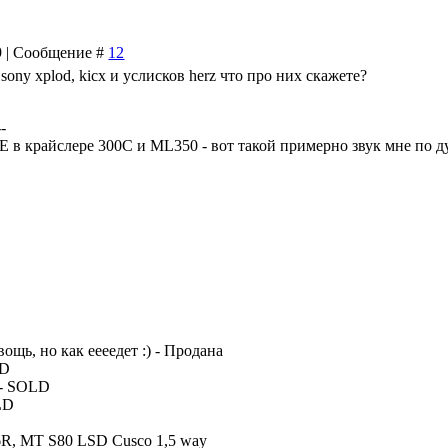
39 | Сообщение #
12
sony xplod, kiсx и услисков herz что про них скажете?
--
 в крайслере 300C и ML350 - вот такой примерно звук мне по д
вощь, но как еееедет :) - Продана
LD
 - SOLD
LD
96R, MT S80 LSD Cusco 1,5 way