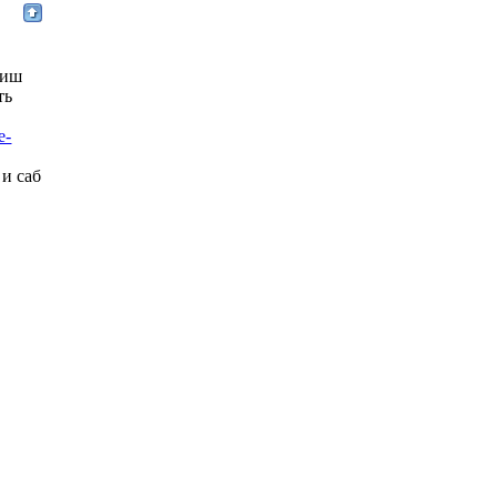
пиш
ть
e-
 и саб