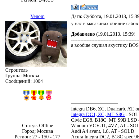
Venom
Дата: Суббота, 19.01.2013, 15:
у нас в магазинах обилие сабов 
Добавлено
(19.01.2013, 15:39)
-------------------------------------------
а вообще слушал акустику BOSE
Строитель
Группа: Москва
Сообщений:
1004
Integra DB6, ZC, Dualcarb, AT, о
Integra DC1, ZC, MT S8G
- SO
Civic EG8, B18C, MT S9B LSD
Статус:
Offline
Windom VCV-11, 4VZ, AT - SO
Город: Москва
Audi A4 avant, 1.8, AT - SOLD
Регион: 27 - 150 - 177
Acura Integra DC2, B18C spec 