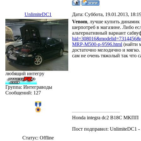
UnlimiteDC1
Дата: Суббота, 19.01.2013, 18:
Venom
, лучше купить динамик 
шерпотреб в магазине. Либо ес
альтернативный вариант сабву
hid=308016&modelid=7314456&c
MRP-M500-p-9596.html
(найти м
достаточно мелодично и мягко.
сам не очень тяжолый так что 
любящий интегру
Группа: Интеграводы
Сообщений:
127
Honda integra dc2 B18C МКПП
Пост подправил:
UnlimiteDC1
Статус:
Offline