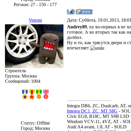
Регион: 27 - 150 - 177
Venom
Дата: Суббота, 19.01.2013, 18:
Andrey89
, ну во-первых я не 
готовое. А во вторых так как на
долбил.
Ну и то, как трясутся двери и
впечатляет
Строитель
Группа: Москва
Сообщений:
1004
Integra DB6, ZC, Dualcarb, AT, о
Integra DC1, ZC, MT S8G
- SO
Civic EG8, B18C, MT S9B LSD
Windom VCV-11, 4VZ, AT - SO
Статус:
Offline
Audi A4 avant, 1.8, AT - SOLD
Город: Москва