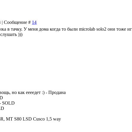
53 | Сообщение #
14
ка в тачку. У меня дома когда то были microlab solo2 они тоже и
слушать )))
вощь, но как еееедет :) - Продана
LD
 - SOLD
LD
96R, MT S80 LSD Cusco 1,5 way