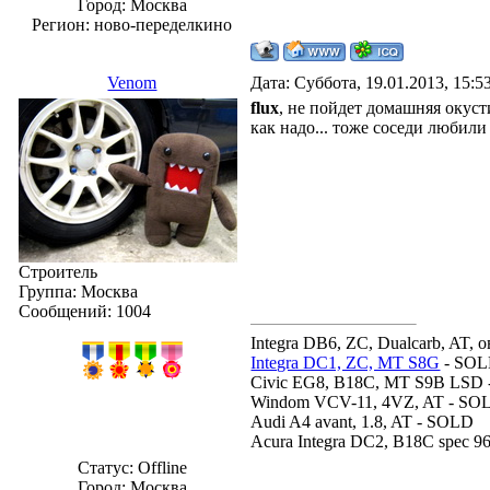
Город: Москва
Регион: ново-переделкино
Venom
Дата: Суббота, 19.01.2013, 15:
flux
, не пойдет домашняя окусти
как надо... тоже соседи любили 
Строитель
Группа: Москва
Сообщений:
1004
Integra DB6, ZC, Dualcarb, AT, о
Integra DC1, ZC, MT S8G
- SO
Civic EG8, B18C, MT S9B LSD
Windom VCV-11, 4VZ, AT - SO
Audi A4 avant, 1.8, AT - SOLD
Acura Integra DC2, B18C spec 
Статус:
Offline
Город: Москва