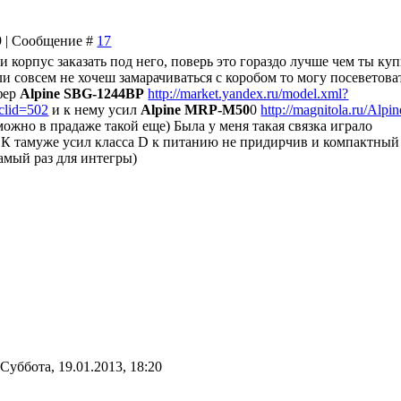
19 | Сообщение #
17
и корпус заказать под него, поверь это гораздо лучше чем ты ку
ли совсем не хочеш замарачиваться с коробом то могу посеветова
фер
Alpine SBG-1244BP
http://market.yandex.ru/model.xml?
lid=502
и к нему усил
Alpine MRP-M50
0
http://magnitola.ru/Alpin
ожно в прадаже такой еще) Была у меня такая связка играло
 К тамуже усил класса D к питанию не придирчив и компактный
самый раз для интегры)
-
Суббота, 19.01.2013, 18:20