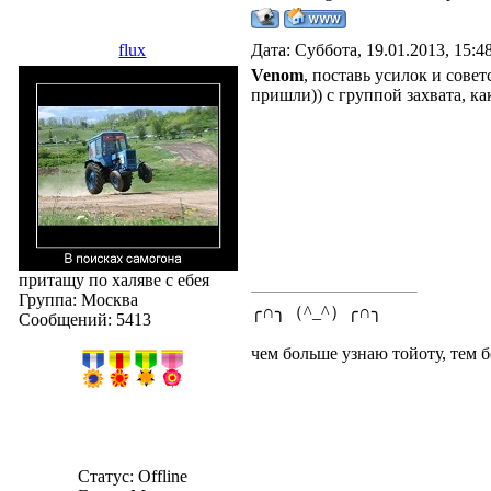
flux
Дата: Суббота, 19.01.2013, 15:
Venom
, поставь усилок и совет
пришли)) с группой захвата, к
притащу по халяве с ебея
Группа: Москва
╭∩╮（^_^）╭∩╮
Сообщений:
5413
чем больше узнаю тойоту, тем б
Статус:
Offline