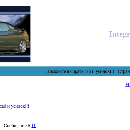
Integ
Помогите выбрать саб и усилок!!! - Стра
[
Н
аб и усилок!!!
01 | Сообщение #
11