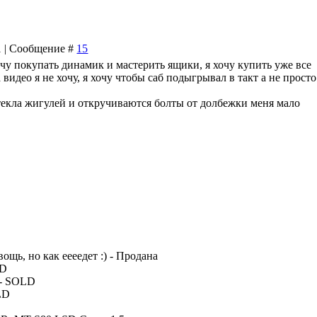
01 | Сообщение #
15
хочу покупать динамик и мастерить ящики, я хочу купить уже все
 видео я не хочу, я хочу чтобы саб подыгрывал в такт а не просто
 стекла жигулей и откручиваются болты от долбежки меня мало
вощь, но как еееедет :) - Продана
LD
 - SOLD
LD