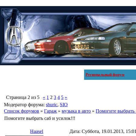
Региональный форум
Страница
2
из
5
«
1
2
3
4
5
»
Модератор форума:
shuric
,
SIO
Список форумов
»
Гараж
»
музыка в авто
»
Помогите выбрать с
Помогите выбрать саб и усилок!!!
Haasel
Дата: Суббота, 19.01.2013, 15: