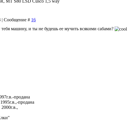
96R, MT S80 LSD Cusco 1,5 way
08 | Сообщение #
16
у тебя машину, и ты не будешь ее мучить всякими сабами?
997г.в.-продана
1995г.в.,-продана
2000г.в.,
Елки"