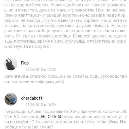
шь не дорогой усилок. Усилок добавит не только громкост
ь, но и качество, даже на малых громкостях. Ну и по направ
лению твиттеров- у каждой акустики оно разное, надо под
бирать. не всегда штатные места-это хорошо. Надо читать
отзывы по конктретной акустике, а лучше слушать. Некото
рые твиттеры вообще лучше на отражение от стекла вклю
чать. От тыла откажись вообще. Если всё правильно сдела
ешь, потратишь время и силы-получишь относительно хоро
ший звук за не дорого.
Flap
02.06.2015 в 12:23
voronrevda
, спасибо большое за советы, буду руководство
ваться данной информацией)
cherdakoff
03.06.2015 в 18:59
Тиграводы ДАшек, подскажите. Хочу прикупить колонки JBL
GT6-6C на перед
JBL GT6-6C
пока акция по инету, встанут о
ни по глубине? Только я не понял толи 52мм, толи 59мм. И в
ообще кто юзал такие?