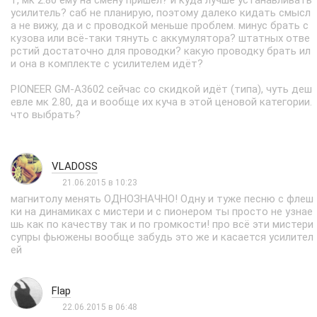
т, мк 2.80 ему на смену пришёл? и куда лучше устанавливать
усилитель? саб не планирую, поэтому далеко кидать смысл
а не вижу, да и с проводкой меньше проблем. минус брать с
кузова или всё-таки тянуть с аккумулятора? штатных отве
рстий достаточно для проводки? какую проводку брать ил
и она в комплекте с усилителем идёт?
PIONEER GM-A3602 сейчас со скидкой идёт (типа), чуть деш
евле мк 2.80, да и вообще их куча в этой ценовой категории.
что выбрать?
VLADOSS
21.06.2015 в 10:23
магнитолу менять ОДНОЗНАЧНО! Одну и туже песню с флеш
ки на динамиках с мистери и с пионером ты просто не узнае
шь как по качеству так и по громкости! про всё эти мистери
супры фьюжены вообще забудь это же и касается усилител
ей
Flap
22.06.2015 в 06:48