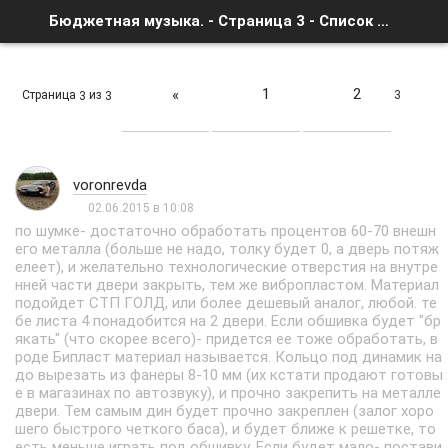
Бюджетная музыка. - Страница 3 - Список форумов
1
2
«
Страница
из
3
3
3
voronrevda
02.06.2015 в 10:08
по шумке- достаточно обработать процентов 60-70 внешн
его металла (больше не надо, толку будет 0, а дверь потяж
елеет), и желательно технологические отверстия на внутре
нней части двери закрыть, тем же вибропластом. Материал
подойдет СТП ГОЛД, или более дешевый аналог, любой. те
бе листа 4 понадобится на 2 двери. Если обшивка будет "бр
якать" (что скорее всего)- придется ее тоже обработать, в
роде Бипласт материал называется. Кольцо под динамик на
до вырезать из фанеры 8-10 мм (их кстати продают готовы
е в магазинах по автозвуку), и прочно закрепить на металле
двери. Тем самым дин будет прочно закреплен (залог хоро
шего быстрого четкого баса), и будет ближе к решетке, то
есть меньше играть под обшивку. Если будет мало- постави