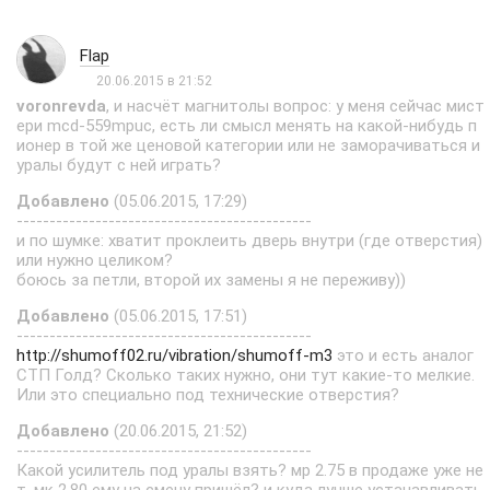
Flap
20.06.2015 в 21:52
voronrevda
, и насчёт магнитолы вопрос: у меня сейчас мист
ери mcd-559mpuc, есть ли смысл менять на какой-нибудь п
ионер в той же ценовой категории или не заморачиваться и
уралы будут с ней играть?
Добавлено
(05.06.2015, 17:29)
---------------------------------------------
и по шумке: хватит проклеить дверь внутри (где отверстия)
или нужно целиком?
боюсь за петли, второй их замены я не переживу))
Добавлено
(05.06.2015, 17:51)
---------------------------------------------
http://shumoff02.ru/vibration/shumoff-m3
это и есть аналог
СТП Голд? Сколько таких нужно, они тут какие-то мелкие.
Или это специально под технические отверстия?
Добавлено
(20.06.2015, 21:52)
---------------------------------------------
Какой усилитель под уралы взять? мр 2.75 в продаже уже не