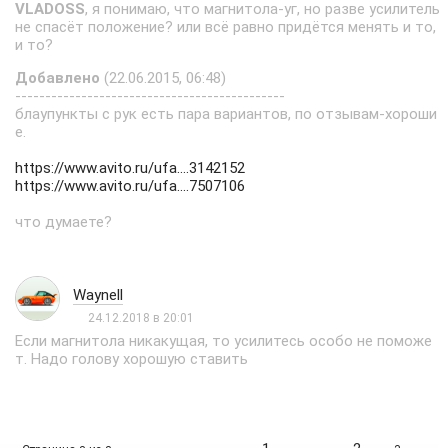
VLADOSS
, я понимаю, что магнитола-уг, но разве усилитель
не спасёт положение? или всё равно придётся менять и то,
и то?
Добавлено
(22.06.2015, 06:48)
---------------------------------------------
блаупункты с рук есть пара вариантов, по отзывам-хороши
е.
https://www.avito.ru/ufa....3142152
https://www.avito.ru/ufa....7507106
что думаете?
Waynell
24.12.2018 в 20:01
Если магнитола никакущая, то усилитесь особо не поможе
т. Надо голову хорошую ставить