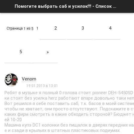
Помогите выбрать саб и усилок!!! - Список форумов
2
3
4
Страница
из
1
1
5
5
»
Venom
19.01.2013 в 13:01
Ребят в музыке я полный 0 голова стоит pioneer DEH-5450SD
ки стоят без усилка herz работают впаре довольно таки неп
Вот решился я себе поставить саб, т.к. басов в моей систем
чтобы не хватает, они просто отсутствуют. Подскажите в 
каких фирм смотреть а какие обходить стороной? Бюджет н
ей 10-20
Машина купэ DC1 колонки без пищалок в дверях передних на
е и сзади в крыльях в штатных пластиковых подиумах.