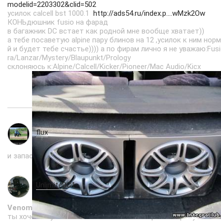
modelid=2203302&clid=502
усилок calcell bst 1000.1
http://ads54.ru/index.p....wMzk2Ow
КОНЬдюшник fusio на фарад
в багажник DC встает как родной мне вообще хватает))
а тебе посаветую alpine пару блинов на 12 ,усилок к ним нор
й и будет тебе счастье)))) а по фирам лично я не уважаю:Fus
ra/Lanzar/Mystery/Blaupunkt/Prology
склоняюсь к:Alpine/Calcell/Kicker/Pioneer/Mac Audio/Kicx
flux
19.01.2013 в 14:32
и запаску с инструментом возить на заднем сиденье)))
UnlimiteDC1
19.01.2013 в 14:40
Venom
, Бюджет у тебя хороший) Что касается саба то смот
ты хочеш слушать. Хочеш качество смотри в сторону таких 