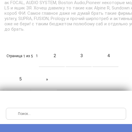
ак FOCAL, AUDIO SYSTEM, Boston Audio,Pioneer некоторые мо
LS и ящик ЗЯ. Хочеш давилку то такие как Alpine R, Sundown 
короб ФИ. Самое главное даже не думай брать такие фирмы
ystery, SUPRA, FUSION, Prology и прочий ширпотреб и активны
оже не бери! с таким бюджетом полюбому саб и отдельно у
до брать.
2
3
4
Страница
из
1
1
5
5
»