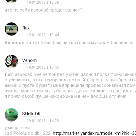
19.01.2013 в 13:39
что из себя аэросаб представляет?
flux
19.01.2013 в 13:44
Venom
, ищи тут у нас был чел который музоном баловался
Venom
19.01.2013 в 13:46
flux
, аэросаб мне не пойдет у меня задняя полка тонюсенька
о усиливать, а это гемор редкостный))) проще ящик бросить
ажник и пусть бухает) мне впринципе профессиональная по
нужна, просто так хоть базовые данные какие то раскидать
я понял какой лучше какой хуже и в чем вообще отличия
SHelk-DK
19.01.2013 в 14:28
у меня стоит
саб PolkAudio db 1222
http://market.yandex.ru/model.xml?hid=