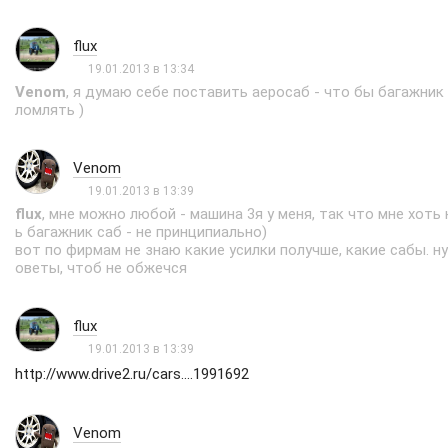
flux
19.01.2013 в 13:34
Venom
, я думаю себе поставить аеросаб - что бы багажник 
ломлять )
Venom
19.01.2013 в 13:39
flux
, мне можно любой - машина 3я у меня, так что мне хоть 
ь багажник саб - не принципиально)
вот по фирмам не знаю какие усилки получше, какие сабы. н
оветы, чтоб не обжечся
flux
19.01.2013 в 13:39
http://www.drive2.ru/cars....1991692
Venom