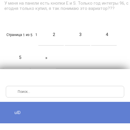
У меня на панели есть кнопки E и S. Только год интегры 96, с
егодня только купил, я так понимаю это вариатор???
2
3
4
Страница
из
1
1
5
5
»
uID