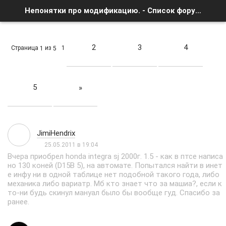
Непонятки про модификацию. - Список форумов
2
3
4
Страница
из
1
1
5
5
»
JimiHendrix
25.05.2011 в 19:04
Вчера приобрел honda integra sj 2000г. 1.5 - как в птсе написа
но 130 коней (D15B 5), на автомате. Попытался найти в инет
е инфу ни в одной таблице нет подобной такого года, либо
механика либо вариатр. Мб кто знает что за машиа?, если к
то-ни будь скинул мануал было бы вообще гуд. Спасибо за
ранее.