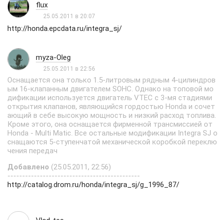
flux
25.05.2011 в 20:07
http://honda.epcdata.ru/integra_sj/
myza-Oleg
25.05.2011 в 22:56
Оснащается она только 1.5-литровым рядным 4-цилиндров
ым 16-клапанным двигателем SOHC. Однако на топовой мо
дификации используется двигатель VTEC с 3-мя стадиями
открытия клапанов, являющийся гордостью Honda и сочет
ающий в себе высокую мощность и низкий расход топлива.
Кроме этого, она оснащается фирменной трансмиссией от
Honda - Multi Matic. Все остальные модификации Integra SJ о
снащаются 5-ступенчатой механической коробкой переклю
чения передач
Добавлено
(25.05.2011, 22:56)
---------------------------------------------
http://catalog.drom.ru/honda/integra_sj/g_1996_87/