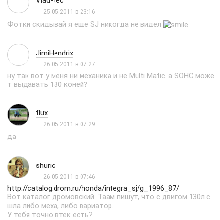
Vlad-tec
25.05.2011 в 23:16
Фотки скидывай я еще SJ никогда не видел
JimiHendrix
26.05.2011 в 07:27
ну так вот у меня ни механика и не Multi Matic. а SOHC може
т выдавать 130 коней?
flux
26.05.2011 в 07:29
да
shuric
26.05.2011 в 07:46
http://catalog.drom.ru/honda/integra_sj/g_1996_87/
Вот каталог дромовский. Таам пишут, что с двигом 130л.с.
шла либо меха, либо вариатор.
У тебя точно втек есть?