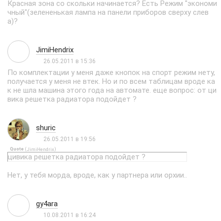
Красная зона со скольки начинается? Есть Режим "экономи
чный"(зелененькая лампа на панели приборов сверху слев
а)?
JimiHendrix
26.05.2011 в 15:36
По комплектации у меня даже кнопок на спорт режим нету,
получается у меня не втек. Но и по всем таблицам вроде ка
к не шла машина этого года на автомате. еще вопрос: от ци
вика решетка радиатора подойдет ?
shuric
26.05.2011 в 19:56
Quote
(
)
JimiHendrix
цивика решетка радиатора подойдет ?
Нет, у тебя морда, вроде, как у партнера или орхии..
gy4ara
10.08.2011 в 16:24