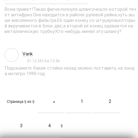
---------------------------------------------
Всем привет!Такая фигня:лопнула шлангочка,по которой теч
ёт антифриз.Она находится в районе рулевой рейки,чуть вы
ше маслянного фильтра.Её один конец со штуцером,которы
й вкручивается в блок двс,а второй её конец одевается на
металлическую трубку.Кто-нибудь менял эту шлангу?
Varik
01.12.2014 в 13:36
Подскажите Какие стойки назад можно поставить на хонд
а интегро 1990 год
1
2
«
Страница
из
5
5
3
4
5