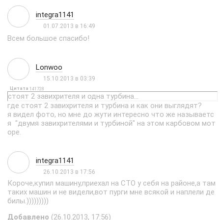
integra1141
01.07.2013 в 16:49
Всем большое спасибо!
Lonwoo
15.10.2013 в 03:39
Цитата
141728
стоят 2 завихрителя и одна турбина...
где стоят 2 завихрителя и турбина и как они выглядят?
я видел фото, но мне до жути интересно что же называетс
я "двумя завихрителями и турбиной" на этом карбовом мот
оре.
integra1141
26.10.2013 в 17:56
Короче,купил машину,приехал на СТО у себя на районе,а там
таких машин и не видели,вот пурги мне всякой и наплели де
билы.)))))))))
Добавлено
(26.10.2013, 17:56)