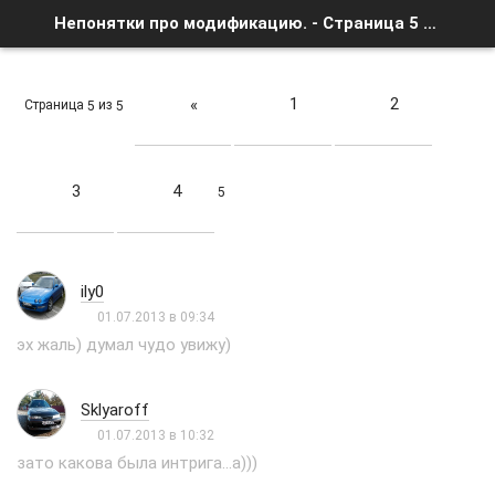
Непонятки про модификацию. - Страница 5 - Список форумов
1
2
«
Страница
из
5
5
3
4
5
ily0
01.07.2013 в 09:34
эх жаль) думал чудо увижу)
Sklyaroff
01.07.2013 в 10:32
зато какова была интрига...а)))