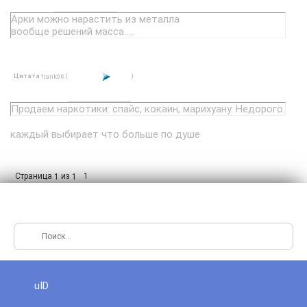
Арки можно нарастить из металла
вообще решений масса.....
Цитата
(
)
frank96
Продаем наркотики: спайс, кокаин, марихуану. Недорого.
каждый выбирает что больше по душе
Страница
из
1
1
1
uID