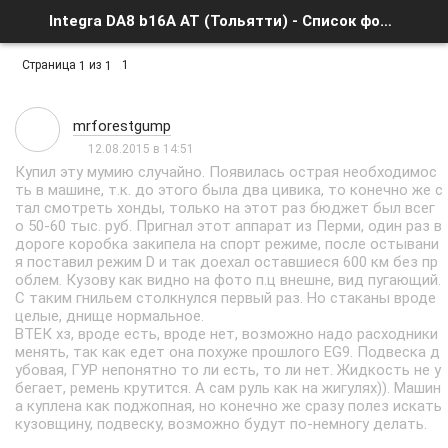
Integra DA8 b16A AT (Тольятти) - Список форумов
Страница
из
1
1
1
mrforestgump
12.08.2015 в 14:51
Купил эту мумию случайно. Появилась острая необходимос
ть в машине, т.к. до этого была два цивика, то конечно же с
тал смотреть хонды, только на этот раз бюджет был всег
о 50-60 тыс. руб. Пригнал этот аппарат из Перми, один раз в
дороге коробка закипела на спорт режиме, после остывани
я поставил режим D и так доехал оставшиеся 600 км без пр
облем. Кузову как видно на фото п.ц внешне, вид пугающий.
С таким гнильем столкнулся первый раз. Но стаканы вроде
целые, днище нормальное.
ВТЕК хз, вроде есть, вроде нет, возможно надо расходники
менять, так как едет она похуже прошлого EG9. Подвеска д
убовая, ГУР непонятно то ли есть, то ли нет. Жидкость не у
бегает, ремень крутится. А сам руль как на жигулях)). Машин
а куплена как поджопная, но конечно же сразу полез искать
кузовщину, подвеску, возможно будут по-немногу делать.