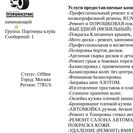
Услуги предоставляемые ком
-Профессиональный ремонт и 
низкопрофильной резины, RUN
начинающий
-Ремонт и ПОРОШКОВАЯ покраск
-ВЫЕЗДНОЙ (МОБИЛЬНЫЙ
Группа: Партнеры клуба
-Покраска Клапанных крышек,
Сообщений:
1
-Мото диски - ремонт, шиномон
-Профессиональная и косметиче
-Полировка бортов дисков.
-Аргонная сварка дисков и дета
-Ремонт грыж и боковых по
-Балансировка с применением 
-Балансировка колёс без цент
Статус:
Offline
-Финишная балансировка.
Город: Москва
-Заправка шин АЗОТОМ.
Регион: 77RUS
-Изготовление проставок и пл
-Сезонное хранение колес.
-Оклейка кузова пленкой (вини
-Бронирование пленкой кузова 
-АВТОМОЙКА ручная, беско
-Ремонт и Тонировка стекол ав
-РЕМОНТ САЛОНА АВТОМА
ПОКРАСКА КОЖИ.
-УДАЛЕНИЕ (РЕМОНТ) ВМ