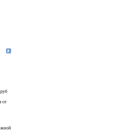
 руб
я от
ижной