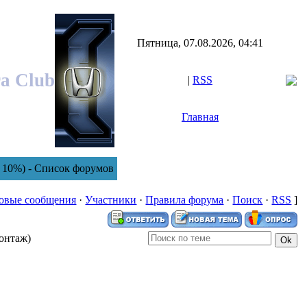
Пятница, 07.08.2026, 04:41
ra Club
|
RSS
Главная
0%) - Список форумов
овые сообщения
·
Участники
·
Правила форума
·
Поиск
·
RSS
]
онтаж)