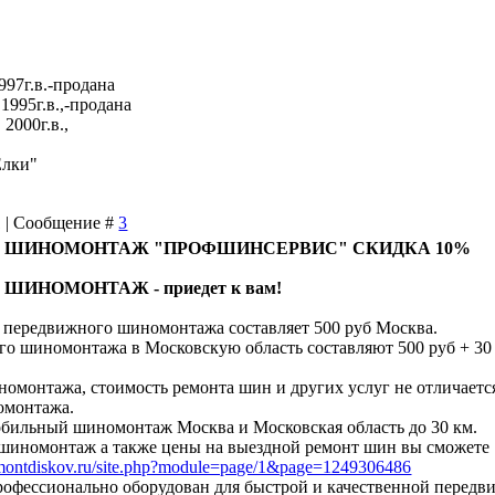
997г.в.-продана
1995г.в.,-продана
2000г.в.,
Елки"
11 | Сообщение #
3
) ШИНОМОНТАЖ "ПРОФШИНСЕРВИС" СКИДКА 10%
ИНОМОНТАЖ - приедет к вам!
передвижного шиномонтажа составляет 500 руб Москва.
го шиномонтажа в Московскую область составляют 500 руб + 30
омонтажа, стоимость ремонта шин и других услуг не отличаетс
омонтажа.
мобильный шиномонтаж Москва и Московская область до 30 км.
шиномонтаж а также цены на выездной ремонт шин вы сможете
montdiskov.ru/site.php?module=page/1&page=1249306486
офессионально оборудован для быстрой и качественной передв