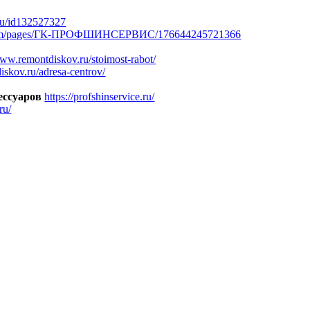
.ru/id132527327
k.com/pages/ГК-ПРОФШИНСЕРВИС/176644245721366
www.remontdiskov.ru/stoimost-rabot/
iskov.ru/adresa-centrov/
ессуаров
https://profshinservice.ru/
ru/