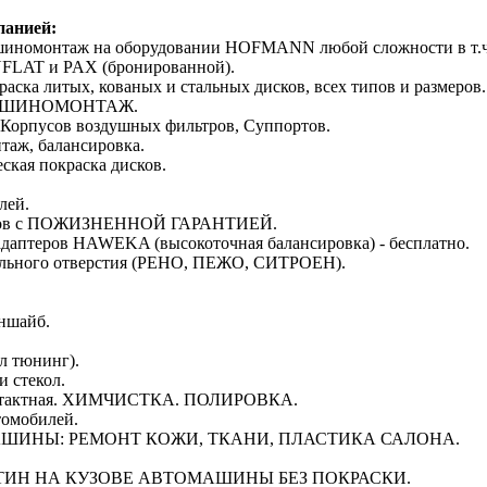
панией:
шиномонтаж на оборудовании HOFMANN любой сложности в т.ч
FLAT и PAX (бронированной).
а литых, кованых и стальных дисков, всех типов и размеров.
) ШИНОМОНТАЖ.
 Корпусов воздушных фильтров, Суппортов.
таж, балансировка.
ская покраска дисков.
лей.
резов с ПОЖИЗНЕННОЙ ГАРАНТИЕЙ.
адаптеров HAWEKA (высокоточная балансировка) - бесплатно.
рального отверстия (РЕНО, ПЕЖО, СИТРОЕН).
аншайб.
л тюнинг).
и стекол.
нтактная. ХИМЧИСТКА. ПОЛИРОВКА.
томобилей.
ШИНЫ: РЕМОНТ КОЖИ, ТКАНИ, ПЛАСТИКА САЛОНА.
ЯТИН НА КУЗОВЕ АВТОМАШИНЫ БЕЗ ПОКРАСКИ.