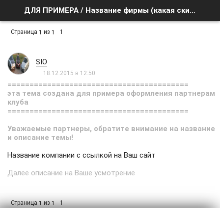
ДЛЯ ПРИМЕРА / Название фирмы (какая скидка в %) - Список форумов
Страница
из
1
1
1
SIO
18.12.2015 в 12:50
=========================================
эта тема создана для примера оформления партнерам
клуба
=========================================
Уважаемые партнеры, обратите внимание на название
и описание темы!
Название компании с ссылкой на Ваш сайт
Далее описание на Ваше усмотрение
Страница
из
1
1
1