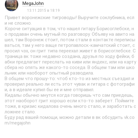
MegaJohn
13.11.2015 в 18:19
Привет воронежские тигроводы! Выручите соклубника, есл
и не сложно.
Короче ситуация в том, что нашел гитару Борисоглебске, н
о продаван очень мутный по разговору. Объяву на авито на
шел, там Воронеж стоит, потом стали в контакте переписы
ваться, там у него ваще петропавлоск-камчатский стоит, с
просил чзх, он грит типа переехал живет в борисоглебске. С
траница вк тоже недавно создана, друзья по ходу фейки, б
абки предлагает переслать на киви или яндекс, или на карту
сбера но опять же какого-то соседа. В общем там или шко
льник или наоборот опытный разводила.
В общем что прошу-то: чтоб кто-то из местных съездил и
проверил реально ли есть этот чувак и гитара с фотографи
и, а в идеале купил бы ее и мне отправил.
Кидалы обычно мнутся когда говоришь что сам приедешь,
этот наоборот грит хорошо если кто-то заберет. Поймите
тоже, в кризис кидалова очень много стало, и заработать с
ложнее стало.
Буду рад вашей помощи, можно детали в вк обсудить vk.co
m/megajohn