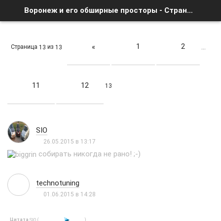
Воронеж и его обширные просторы - Страница 13 - Список форумов
1
2
«
Страница
из
13
13
…
11
12
13
SIO
26.05.2015 в 13:17
собирать никогда не рано! ;-)
technotuning
01.06.2015 в 14:28
Цитата
(
)
SIO