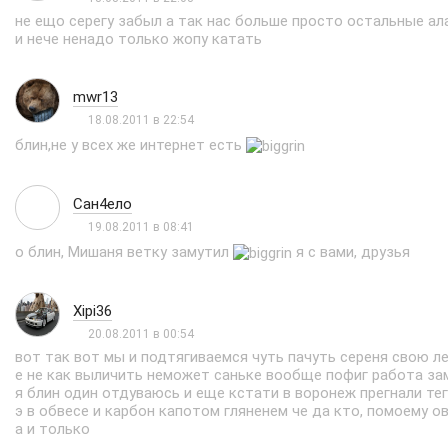
не ещо серегу забыл а так нас больше просто остальные ал
и нече ненадо только жопу катать
mwr13
18.08.2011 в 22:54
блин,не у всех же интернет есть
Сан4ело
19.08.2011 в 08:41
о блин, Мишаня ветку замутил
я с вами, друзья
Xipi36
20.08.2011 в 00:54
вот так вот мы и подтягиваемся чуть пачуть сереня свою л
е не как выличить неможет саньке вообще пофиг работа за
я блин один отдуваюсь и еще кстати в воронеж прегнали тег
э в обвесе и карбон капотом гляненем че да кто, помоему о
а и только