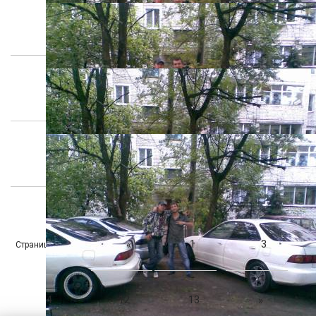
1
3
«
Страница
из
2
2
13
4
12
13
»
…