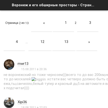
Воронеж и его обширные просторы - Страница 2 - Список форумов
1
3
«
Страница
из
2
2
13
4
12
13
»
…
mwr13
15.08.2011 в 20:36
не воронежский но тоже чернозем)))всего то до вас 200км,н
то до москалей
.кстати вас четверо должно быть 
ежа,ты,санчелло,белый тупер и красный дц5 на автомате.я в
х подсчитал))))
Xipi36
18.08.2011 в 22:03