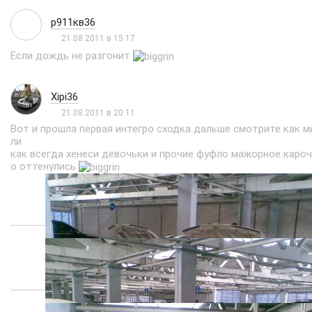
р911кв36
21.08.2011 в 15:17
Если дождь не разгонит
Xipi36
21.08.2011 в 20:11
Вот и прошла первая интегро сходка дальше смотрите как м
ли
как всегда хенеси девочьки и прочие фуфло мажорное кароч
о оттенулись