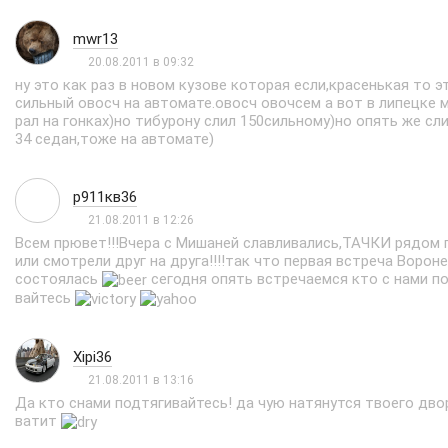
mwr13
20.08.2011 в 09:32
ну это как раз в новом кузове которая если,красенькая то э
сильный овосч на автомате.овосч овочсем а вот в липецке 
рал на гонках)но тибурону слил 150сильному)но опять же сл
34 седан,тоже на автомате)
р911кв36
21.08.2011 в 12:26
Всем прювет!!!Вчера с Мишаней славливались,ТАЧКИ рядом 
или смотрели друг на друга!!!!так что первая встреча Ворон
состоялась
сегодня опять встречаемся кто с нами п
вайтесь
Xipi36
21.08.2011 в 13:16
Да кто снами подтягивайтесь! да чую натянутся твоего дво
ватит