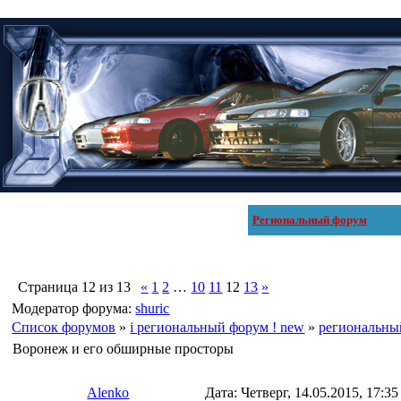
Региональный форум
Страница
12
из
13
«
1
2
…
10
11
12
13
»
Модератор форума:
shuric
Список форумов
»
i региональный форум ! new
»
региональны
Воронеж и его обширные просторы
Alenko
Дата: Четверг, 14.05.2015, 17:3