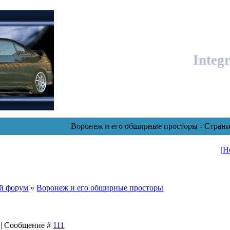
Integ
Воронеж и его обширные просторы - Страни
[
Н
й форум
»
Воронеж и его обширные просторы
5 | Сообщение #
111