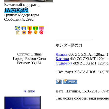
Вежливый модератор
Группа: Модераторы
Сообщений:
2992
ホンダ - 夢の力
Статус:
Offline
Лялька
db6 ZC ZXi AT 120л.с. 1
Город: Ростов-Сочи
Касатка
db9 ZC ZXi MT 120л.с. 
Регион: 93,161
Сударыня
db9 ZC Xi MT 120л.с. 
"Все будет ХА-РА-ШО!!!" (с) "
Alenko
Дата: Пятница, 15.05.2015, 09:
Так может соберем таки вороне