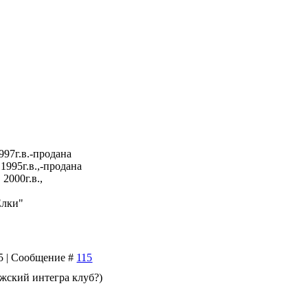
997г.в.-продана
1995г.в.,-продана
2000г.в.,
Елки"
45 | Сообщение #
115
жский интегра клуб?)