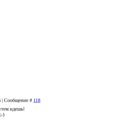
16 | Сообщение #
118
утем идешь!
;-)