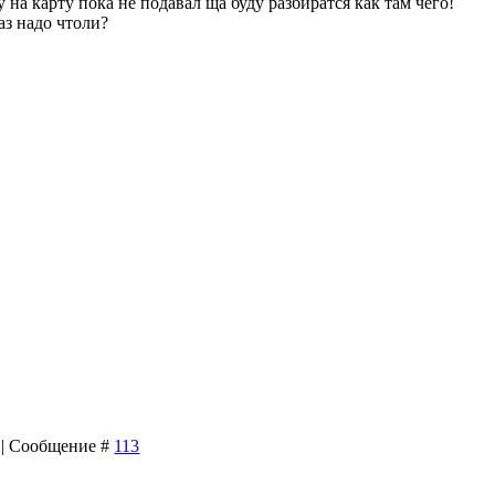
у на карту пока не подавал ща буду разбиратся как там чего!
аз надо чтоли?
0 | Сообщение #
113