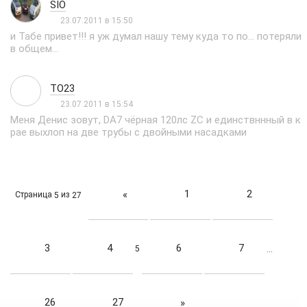
SIO
23.07.2011 в 15:50
и Табе привет!!! я уж думал нашу тему куда то по... потеряли
в общем...
TO23
23.07.2011 в 15:54
Меня Денис зовут, DA7 чёрная 120лс ZC и единствннный в к
рае выхлоп на две трубы с двойными насадками
1
2
«
Страница
из
5
27
3
4
6
7
5
…
26
27
»