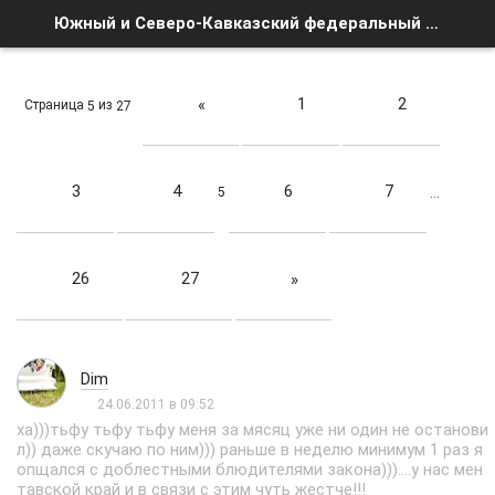
Южный и Северо-Кавказский федеральный округ - Страница 5 - Список форумов
1
2
«
Страница
из
5
27
3
4
6
7
5
…
26
27
»
Dim
24.06.2011 в 09:52
ха)))тьфу тьфу тьфу меня за мясяц уже ни один не останови
л)) даже скучаю по ним))) раньше в неделю минимум 1 раз я
опщался с доблестными блюдителями закона)))....у нас мен
тавской край и в связи с этим чуть жестче!!!