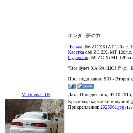
ホンダ - 夢の力
Лялька
db6 ZC ZXi AT 120л.с. 1
Касатка
db9 ZC ZXi MT 120л.с. 
Сударыня
db9 ZC Xi MT 120л.с. 
"Все будет ХА-РА-ШО!!!" (с) "
Пост подправил:
SIO
-
Вторник,
Maximus-GTR
Дата: Понедельник, 05.10.2015,
Краснодар карточки получил!
Прикрепления:
2925961.jpg
(129