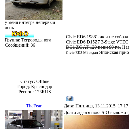
у меня интегра непервый
день
Civic ED6 1988'
так и не собрал
Группа: Тегроводы юга
Civic ED6 D15Z7 3-Stage VTEC
Сообщений:
36
DC1 ZC AT 120 пони 99 г.в.
Нав
Японская прио
Civic EK3 Mi седан
Статус:
Offline
Город: Краснодар
Регион: 123RUS
TheFear
Дата: Пятница, 13.11.2015, 17:1
Долго ждал я пока SIO выложит)