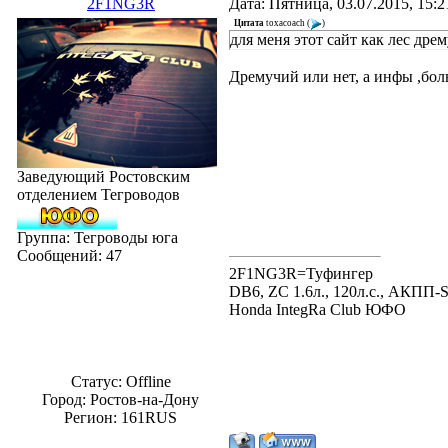
2F1NG3R
Дата: Пятница, 03.07.2015, 15:
Цитата
toxacoach
(
)
для меня этот сайт как лес дре
Дремучий или нет, а инфы ,бол
Заведующий Ростовским
отделением Тегроводов
Группа: Тегроводы юга
Сообщений:
47
2F1NG3R=Туфингер
DB6, ZC 1.6л., 120л.с., AКПП-
Honda IntegRa Club ЮФО
Статус:
Offline
Город: Ростов-на-Дону
Регион: 161RUS