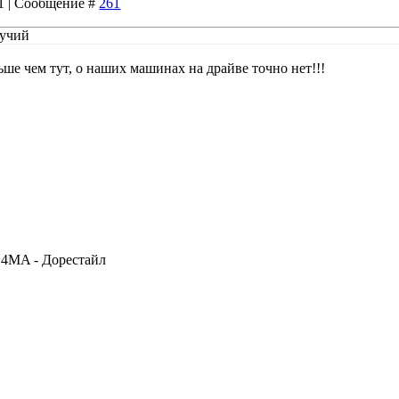
21 | Сообщение #
261
мучий
ьше чем тут, о наших машинах на драйве точно нет!!!
S4MA - Дорестайл