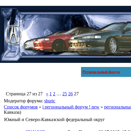
Региональный форум
Страница
27
из
27
«
1
2
…
25
26
27
Модератор форума:
shuric
Список форумов
»
i региональный форум ! new
»
региональны
Кавказа)
Южный и Северо-Кавказский федеральный округ