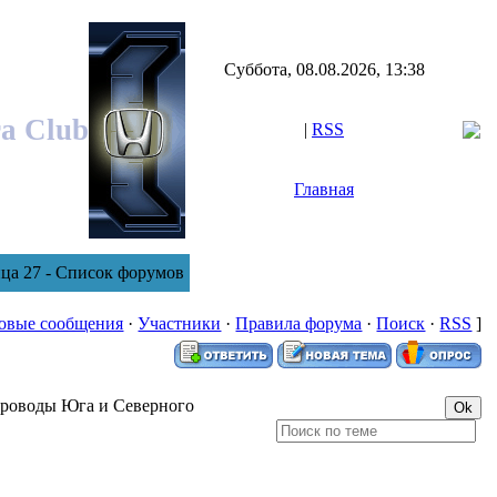
Суббота, 08.08.2026, 13:38
ra Club
|
RSS
Главная
ца 27 - Список форумов
овые сообщения
·
Участники
·
Правила форума
·
Поиск
·
RSS
]
гроводы Юга и Северного