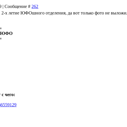
39 | Сообщение #
262
на 2-х летие ЮФОшного отделения, да вот только фото не выложи
=
ам ЮФО
=
 с чего:
166559129