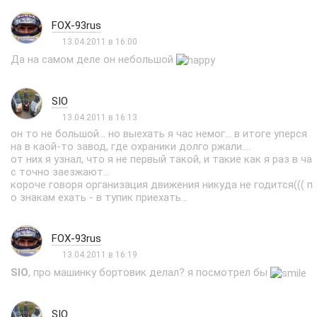
FOX-93rus
13.04.2011 в 16:00
Да на самом деле он небольшой
SIO
13.04.2011 в 16:13
он то не большой... но выехать я час немог... в итоге уперся
на в каой-то завод, где охраники долго ржали....
от них я узнал, что я не первый такой, и такие как я раз в ча
с точно заезжают...
короче говоря организация движения никуда не годится((( п
о знакам ехать - в тупик приехать...
FOX-93rus
13.04.2011 в 16:19
SIO
, про машинку бортовик делал? я посмотрел бы
SIO