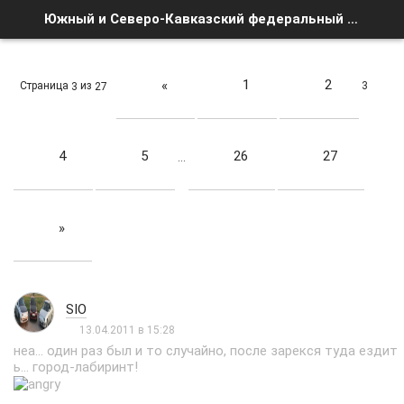
Южный и Северо-Кавказский федеральный округ - Страница 3 - Список форумов
1
2
«
Страница
из
3
3
27
4
5
26
27
…
»
SIO
13.04.2011 в 15:28
неа... один раз был и то случайно, после зарекся туда ездит
ь... город-лабиринт!