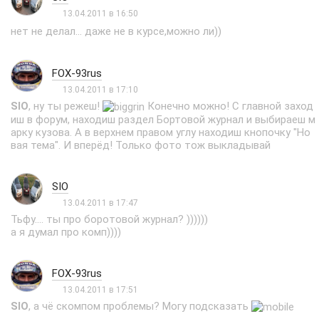
13.04.2011 в 16:50
нет не делал... даже не в курсе,можно ли))
FOX-93rus
13.04.2011 в 17:10
SIO
, ну ты режеш!
Конечно можно! С главной заход
иш в форум, находиш раздел Бортовой журнал и выбираеш м
арку кузова. А в верхнем правом углу находиш кнопочку "Но
вая тема". И вперёд! Только фото тож выкладывай
SIO
13.04.2011 в 17:47
Тьфу.... ты про боротовой журнал? ))))))
а я думал про комп))))
FOX-93rus
13.04.2011 в 17:51
SIO
, а чё скомпом проблемы? Могу подсказать