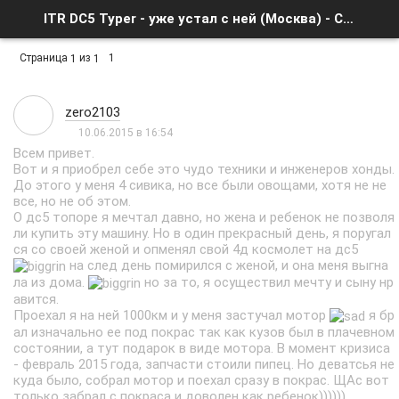
ITR DC5 Typer - уже устал с ней (Москва) - Список форумов
Страница
из
1
1
1
zero2103
10.06.2015 в 16:54
Всем привет.
Вот и я приобрел себе это чудо техники и инженеров хонды.
До этого у меня 4 сивика, но все были овощами, хотя не не
все, но не об этом.
О дс5 топоре я мечтал давно, но жена и ребенок не позволя
ли купить эту машину. Но в один прекрасный день, я поругал
ся со своей женой и опменял свой 4д космолет на дс5
на след день помирился с женой, и она меня выгна
ла из дома.
но за то, я осуществил мечту и сыну нр
авится.
Проехал я на ней 1000км и у меня застучал мотор
я бр
ал изначально ее под покрас так как кузов был в плачевном
состоянии, а тут подарок в виде мотора. В момент кризиса
- февраль 2015 года, запчасти стоили пипец. Но деватсья не
куда было, собрал мотор и поехал сразу в покрас. ЩАс вот
только забрал с покраса и доволен как ребенок))))))