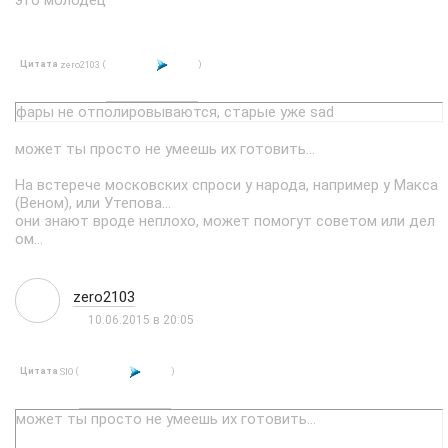
это молодец
Цитата
(
)
zero2103
фары не отполировываются, старые уже sad
может ты просто не умеешь их готовить...
На встерече московских спроси у народа, например у Макса
(Веном), или Утепова...
они знают вроде неплохо, может помогут советом или дел
ом...
zero2103
10.06.2015 в 20:05
Цитата
(
)
SIO
может ты просто не умеешь их готовить...