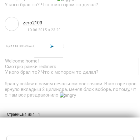
У кого брал то? Что с мотором то делал?
zero2103
10.06.2015 в 23:20
Цитата
(
)
FOX-93rus
Welcome home!
Смотрю рамки redliners
У кого брал то? Что с мотором то делал?
брал у anklaw в самом печальном состоянии. В моторе пров
ернуло вкладыш 2 цилиндра, менял блок всборе, потому, чт
о там все раздраконило
Страница
из
1
1
1