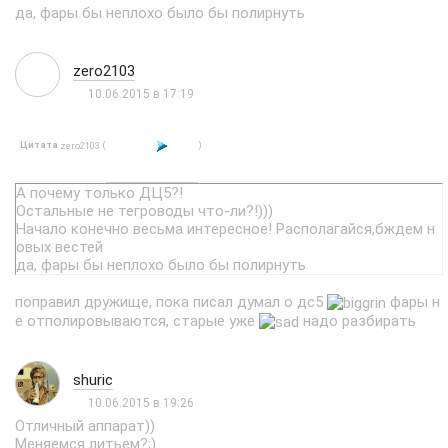
да, фары бы неплохо было бы полирнуть
zero2103
10.06.2015 в 17:19
Цитата
(
)
zero2103
А почему только ДЦ5?!
Остальные не тегроводы что-ли?!)))
Начало конечно весьма интересное! Располагайся,бждем н
овых вестей
да, фары бы неплохо было бы полирнуть
поправил дружище, пока писал думал о дс5
фары н
е отполировываются, старые уже
надо разбирать
shuric
10.06.2015 в 19:26
Отличный аппарат))
Меняемся литьем?;)