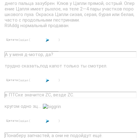
днего пальца зазубрен. Клюв у Цапли прямой, острый. Опер
ение Цапля имеет рыхлое, на теле 2—4 пары участков поро
шкового пуха. Окраска Цапли сизая, серая, бурая или белая,
часто с продольными пестринами.
RIAddg нормальный продаван.
Цитата
(
)
CooLan
А у меня д-мотор, да?
трудно сказать,под капот только ты смотрел.
Цитата
(
)
CooLan
в ПТСке значится ZC, везде ZC.
кругом одно зц....
Цитата
(
)
CooLan
Понаберу запчастей, а они не подойдут ещё.