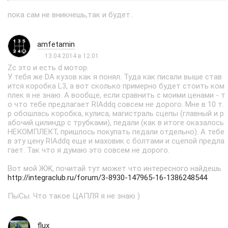
пока сам не вникнешь,так и будет..
amfetamin
13.04.2014 в 12:01
Zc это и есть d мотор.
У тебя же DA кузов как я понял. Туда как писали выше став
ится коробка L3, а вот сколько примерно будет стоить ком
плек я не знаю. А вообще, если сравнить с моими ценами - т
о что тебе предлагает RIAddq совсем не дорого. Мне в 10 т.
р обошлась коробка, кулиса, магистраль сцепы (главный и р
абочий цилиндр с трубками), педали (как в итоге оказалось
НЕКОМПЛЕКТ, пришлось покупать педали отдельно). А тебе
в эту цену RIAddq еще и маховик с болтами и сцепой предла
гает. Так что я думаю это совсем не дорого.
Вот мой ЖЖ, почитай тут может что интересного найдешь
http://integraclub.ru/forum/3-8930-147965-16-1386248544
ПыСы. Что такое ЦАПЛЯ я не знаю )
flux