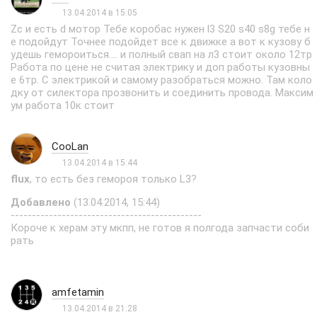
13.04.2014 в 15:05
Zc и есть d мотор Тебе коробас нужен l3 S20 s40 s8g тебе н
е подойдут Точнее подойдет все к движке а вот к кузову б
удешь гемороиться.... и полный свап на л3 стоит около 12тр
Работа по цене не считая электрику и доп работы кузовны
е 6тр. С электрикой и самому разобраться можно. Там коло
дку от силектора прозвонить и соединить провода. Максим
ум работа 10к стоит
CooLan
13.04.2014 в 15:44
flux
, то есть без гемороя только L3?
Добавлено
(13.04.2014, 15:44)
---------------------------------------------
Короче к херам эту мкпп, не готов я полгода запчасти соби
рать
amfetamin
13.04.2014 в 21:28