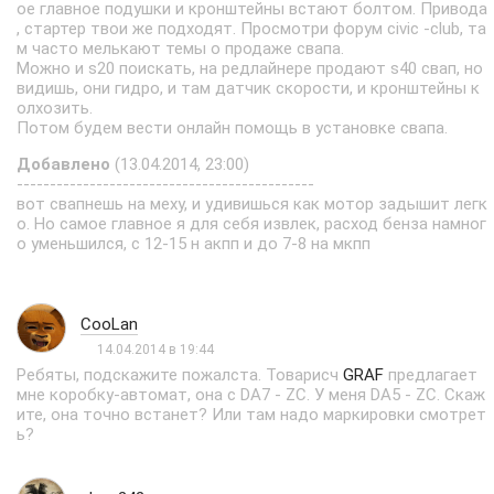
ое главное подушки и кронштейны встают болтом. Привода
, стартер твои же подходят. Просмотри форум civic -club, та
м часто мелькают темы о продаже свапа.
Можно и s20 поискать, на редлайнере продают s40 свап, но
видишь, они гидро, и там датчик скорости, и кронштейны к
олхозить.
Потом будем вести онлайн помощь в установке свапа.
Добавлено
(13.04.2014, 23:00)
---------------------------------------------
вот свапнешь на меху, и удивишься как мотор задышит легк
о. Но самое главное я для себя извлек, расход бенза намног
о уменьшился, с 12-15 н акпп и до 7-8 на мкпп
CooLan
14.04.2014 в 19:44
Ребяты, подскажите пожалста. Товарисч
GRAF
предлагает
мне коробку-автомат, она с DA7 - ZC. У меня DA5 - ZC. Скаж
ите, она точно встанет? Или там надо маркировки смотрет
ь?