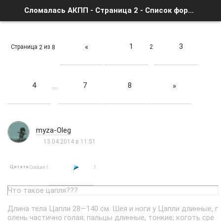
Сломалась АКПП - Страница 2 - Список форумов
1
3
«
Страница
из
2
2
8
4
7
8
»
…
myza-Oleg
13.04.2014 в 11:51
Цитата
(
)
CooLan
Что такое цапля???
Длина тела Цапли 28—140 см. Шея и ноги у Цапли длинные, г
олень частично голая; пальцы длинные, тонкие; коготь сре