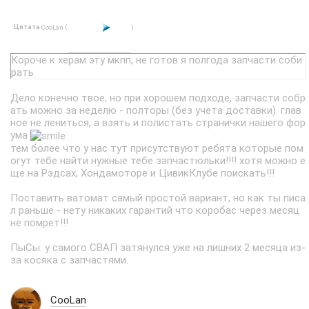
Цитата
(
)
CooLan
Короче к херам эту мкпп, не готов я полгода запчасти соби
рать
Дело конечно твое, но при хорошем подходе, запчасти собр
ать можно за неделю - полторы (без учета доставки). глав
ное не лениться, а взять и полистать странички нашего фор
ума
тем более что у нас тут присутствуют ребята которые пом
огут тебе найти нужные тебе запчастюльки!!!! хотя можно е
ще на Рэдсах, Хондамоторе и ЦивикКлубе поискать!!!
Поставить ватомат самый простой вариант, но как ты писа
л раньше - нету никаких гарантий что коробас через месяц
не помрет!!!
ПыСы. у самого СВАП затянулся уже на лишних 2 месяца из-
за косяка с запчастями.
CooLan