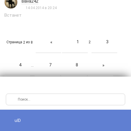
slava242
14.04.2014 в 20:24
Встанет
1
3
«
Страница
из
2
2
8
4
7
8
»
…
uID