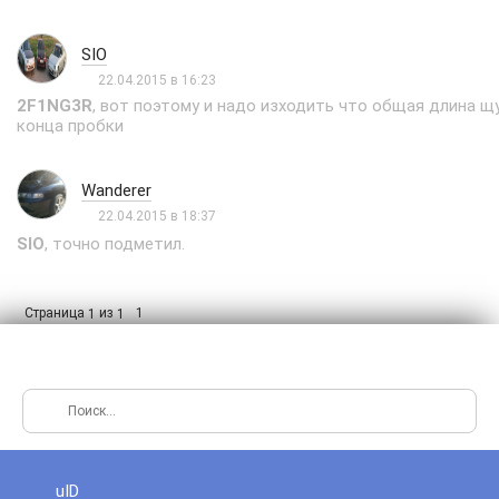
SIO
22.04.2015 в 16:23
2F1NG3R
, вот поэтому и надо изходить что общая длина щуп
конца пробки
Wanderer
22.04.2015 в 18:37
SIO
, точно подметил.
Страница
из
1
1
1
uID