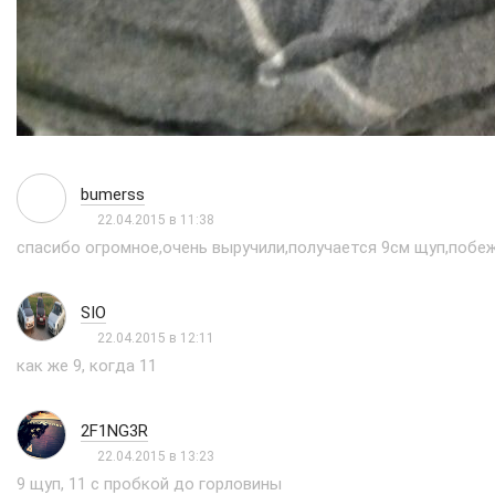
bumerss
22.04.2015 в 11:38
спасибо огромное,очень выручили,получается 9см щуп,побе
SIO
22.04.2015 в 12:11
как же 9, когда 11
2F1NG3R
22.04.2015 в 13:23
9 щуп, 11 с пробкой до горловины