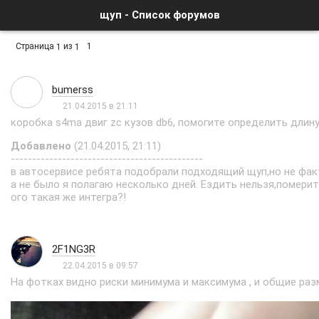
щуп - Список форумов
Страница
из
1
1
1
bumerss
21.04.2015 в 21:11
коробка s4ma двиг zc кузов db6, помогите определить длин
Добавлено
(21.04.2015, 21:11)
---------------------------------------------
в автосервисе ребята подобрали подходящий щуп,но не факт
а не было я полагаю несколько дней. Ездить нельзя,померить
ого такая же интегра?!
2F1NG3R
22.04.2015 в 09:57
На фотках видно риски минимума и максимума , и общие раз