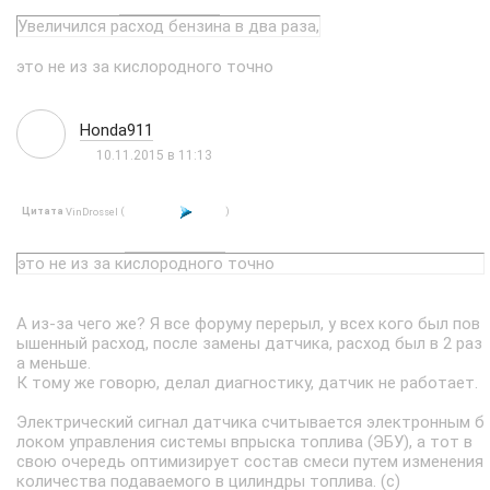
Увеличился расход бензина в два раза,
это не из за кислородного точно
Honda911
10.11.2015 в 11:13
Цитата
(
)
VinDrossel
это не из за кислородного точно
А из-за чего же? Я все форуму перерыл, у всех кого был пов
ышенный расход, после замены датчика, расход был в 2 раз
а меньше.
К тому же говорю, делал диагностику, датчик не работает.
Электрический сигнал датчика считывается электронным б
локом управления системы впрыска топлива (ЭБУ), а тот в
свою очередь оптимизирует состав смеси путем изменения
количества подаваемого в цилиндры топлива. (с)