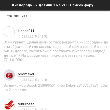
Кислородный датчик 1 на ZC - Список форумов
Страница
из
1
1
1
Honda911
08.11.2015 в 13:52
Всем привет. Делал диагностику, накрылся кислородный да
тчик 1(который где коллектор), новый ориганальный стоит
очень дорого, какой можно поставить универсальный(код
детали) ? На форуме лазел, ясного ответа не нашел.
ZC 1.6, DB6
boomaker
08.11.2015 в 19:46
Возьми либо Bosch 258986501 либо Delphi ES1076012B1, оба
по 2 т.р стоят
VinDrossel
08.11.2015 в 23:21