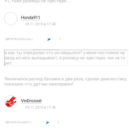
+1, тоже разницы не чувствую...
Honda911
09.11.2015 в 17:45
Цитата
(
)
VinDrossel
а как ты определил что он накрылся? у меня постоянно пр
овод из него выпадывает, я разницу не чувствую, чек не го
рит
Увеличился расход бензина в два раза, сделал диагностику,
показало что датчик неисправен!
VinDrossel
09.11.2015 в 17:46
Цитата
(
)
Honda911