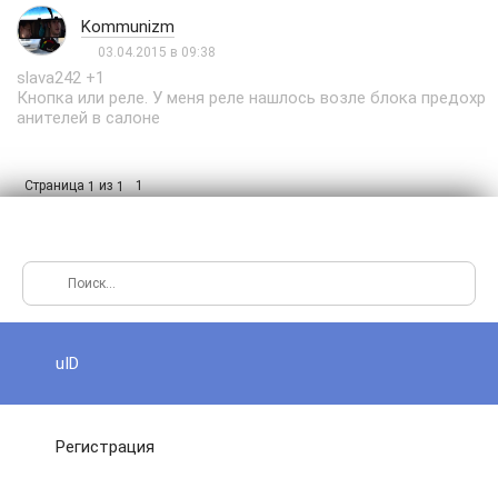
Kommunizm
03.04.2015 в 09:38
slava242 +1
Кнопка или реле. У меня реле нашлось возле блока предохр
анителей в салоне
Страница
из
1
1
1
uID
Регистрация