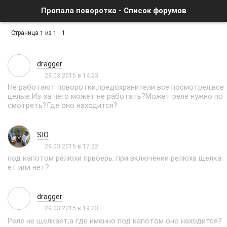
Пропала поворотка - Список форумов
Страница
из
1
1
1
dragger
29.03.2015 в 14:23
Не работают поворотки,предохранители все посмотрел,все
целые.Из за чего может не работать?Может реле нужно по
смотреть?Где оно находится?
SIO
29.03.2015 в 17:22
под капотом релюхи првоерь, при включении релюха щелка
ет или нет?
dragger
29.03.2015 в 19:23
Реле не щелкает,а где именно под капотом оно находится?