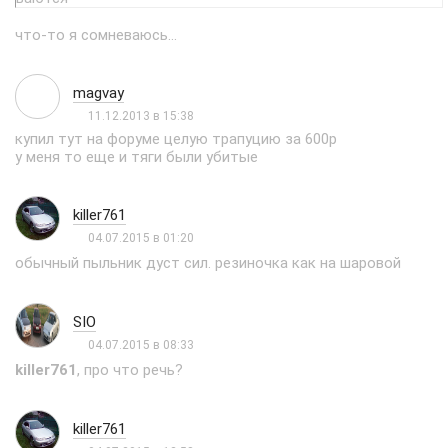
что-то я сомневаюсь...
magvay
11.12.2013 в 15:38
купил тут на форуме целую трапуцию за 600р
у меня то еще и тяги были убитые
killer761
04.07.2015 в 01:20
обычный пыльник дуст сил. резиночка как на шаровой
SIO
04.07.2015 в 08:33
killer761
, про что речь?
killer761