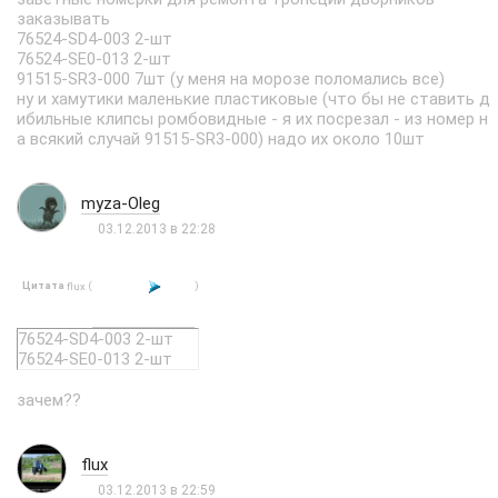
заказывать
76524-SD4-003 2-шт
76524-SE0-013 2-шт
91515-SR3-000 7шт (у меня на морозе поломались все)
ну и хамутики маленькие пластиковые (что бы не ставить д
ибильные клипсы ромбовидные - я их посрезал - из номер н
а всякий случай 91515-SR3-000) надо их около 10шт
myza-Oleg
03.12.2013 в 22:28
Цитата
(
)
flux
76524-SD4-003 2-шт
76524-SE0-013 2-шт
зачем??
flux
03.12.2013 в 22:59