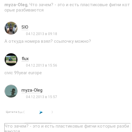
myza-Oleg
, Что зачем? - это и есть пластиковые фигни кот
орые разбиваются
SIO
04.12.2013 в 09:18
А откуда номера взял? ссылочку можно?
flux
04.12.2013 в 15:56
civic 99year europe
myza-Oleg
04.12.2013 в 15:57
Цитата
(
)
flux
Что зачем? - это и есть пластиковые фигни которые разби
ваются