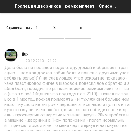
Трапеция дворников - ремкомплект - Список форумов
2
»
Страница
из
1
1
2
flux
03.12.2013 в 21:00
Дело было на прошлой неделе, еду домой и обрывает трап
ецию..... кое как доехав забил болт и пошел с друзьями упот
реблять зелье))))) на следующее утро вскрытие показало -
хана пластиковой фигне в шаровой, повесил все обратно и з
абил болт, поездив по рынкам поискав ремкомплект от таз
а (кто то вс3.14зднул что подходят от 2110) - нашел их тол
ько в 1 месте... поехал примерять - и тухляж они больше чем
надо... ну дело не хитрое - передвигаться надо а гулять в та
кую погоду не очень люблю, взял сверло победитовое и др
ель - просверлил отверстие и загнал шуруп - 20км пробега н
а машине - дворники в 1-ом положении - полет нормальны
й.... приехал домой и че то меня черт дернул и наткнулся на
заветные номерки для ремонта тропеции дворников