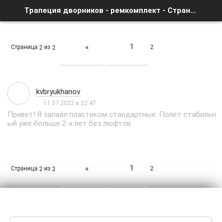
Трапеция дворников - ремкомплект - Страница 2 - Список форумов
1
«
Страница
из
2
2
2
kvbryukhanov
11.07.2022 в 22:47
Привет! Я запаял пластиком стандартные. Полет стабильн
ый уже больше 2-х лет без люфтов
1
«
Страница
из
2
2
2