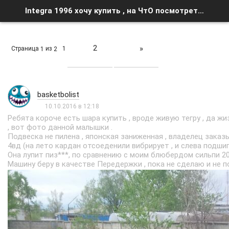
Integra 1996 хочу купить , на ЧтО посмотреть :? - Список форумов
2
»
Страница
из
1
1
2
basketbolist
10.10.2016 в 12:18
Ребята короче есть шара купить , вроде живую тегру , да жи
, вот фото данной малышки .
Подвеска не пилена , японская заниженная , владелец заказы
4вд (на лето кардан отсоеденили вибрирует , и слева подшип
Она лупит пиз***, по сравнению с моим блюбердом сильпи 20
Машину беру в качестве Передержки , пока не сделаю и не 