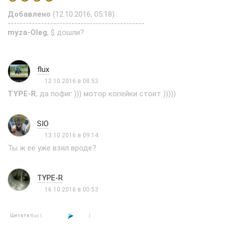
Добавлено
(12.10.2016, 05:18)
---------------------------------------------
myza-Oleg
, $ дошли?
flux
12.10.2016 в 08:53
TYPE-R
, да пофиг ))) мотор копейки стоит )))))
SIO
13.10.2016 в 09:14
Ты ж ее уже взял вроде?
TYPE-R
16.10.2016 в 00:53
Цитата
(
)
flux