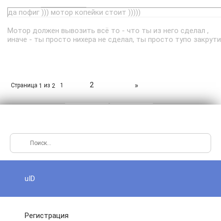
да пофиг ))) мотор копейки стоит )))))
Мотор должен вывозить всё то - что ты из него сделал ,
иначе - ты просто нихера не сделал, ты просто тупо закру
2
»
Страница
из
1
1
2
uID
Регистрация