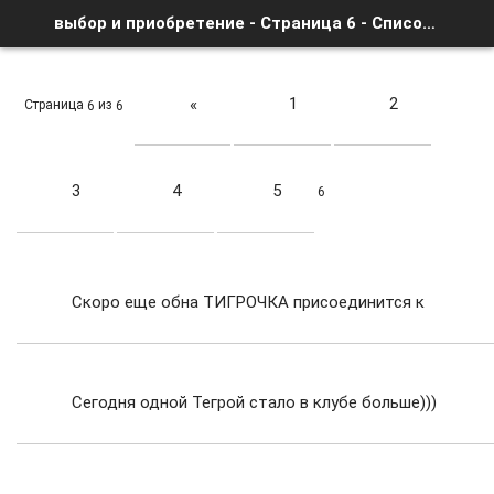
выбор и приобретение - Страница 6 - Список форумов
1
2
«
Страница
из
6
6
3
4
5
6
Скоро еще обна ТИГРОЧКА присоединится к
Вашему клубу
Сегодня одной Тегрой стало в клубе больше)))