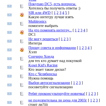
Покупаю DC5, есть вопросы.
Хотелось бы получить ответы :)
SIR или 4WD
[
1
2
3
4
5
]
Какую интегру лучше взять
Multitronics
помогите выбрать
На что поменять интегру...
[
1
2
3
4
]
DC1
Не могу решиться
[
1
2
3
]
Интегра
Прошу совета и информации
[
1
2
3
4
]
Хэлп
Соичиро Хонда
для тех кто думает над покупкой
Kosei Kid's Racing
Кто знает такие диски?
Кто с Челябинска
Нужна помощь
Выбор автосигнализации
[
1
2
3
]
посоветуйте сигнализацию
Ребят проконсультируйте новичка!
[
1
2
3
]
не подозрительна ли цена для 2003г
[
1
2
3
]
стоит ли?)))