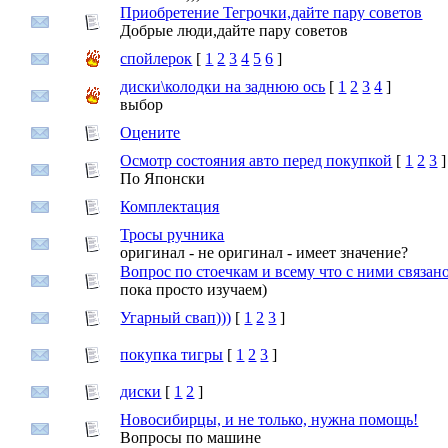
Приобретение Тегрочки,дайте пару советов
Добрые люди,дайте пару советов
спойлерок
[
1
2
3
4
5
6
]
диски\колодки на заднюю ось
[
1
2
3
4
]
выбор
Оцените
Осмотр состояния авто перед покупкой
[
1
2
3
]
По Японски
Комплектация
Тросы ручника
оригинал - не оригинал - имеет значение?
Вопрос по стоечкам и всему что с ними связан
пока просто изучаем)
Угарный свап)))
[
1
2
3
]
покупка тигры
[
1
2
3
]
диски
[
1
2
]
Новосибирцы, и не только, нужна помощь!
Вопросы по машине