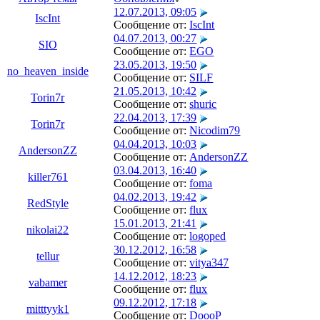
12.07.2013, 09:05
IscInt
Сообщение от:
IscInt
04.07.2013, 00:27
SIO
Сообщение от:
EGO
23.05.2013, 19:50
no_heaven_inside
Сообщение от:
SILF
21.05.2013, 10:42
Torin7r
Сообщение от:
shuric
22.04.2013, 17:39
Torin7r
Сообщение от:
Nicodim79
04.04.2013, 10:03
AndersonZZ
Сообщение от:
AndersonZZ
03.04.2013, 16:40
killer761
Сообщение от:
foma
04.02.2013, 19:42
RedStyle
Сообщение от:
flux
15.01.2013, 21:41
nikolai22
Сообщение от:
logoped
30.12.2012, 16:58
tellur
Сообщение от:
vitya347
14.12.2012, 18:23
vabamer
Сообщение от:
flux
09.12.2012, 17:18
mitttyyk1
Сообщение от:
DoooP