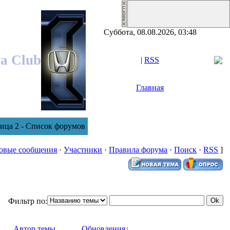
Суббота, 08.08.2026, 03:48
ra Club
|
RSS
Главная
ница 2 - Список форумов
овые сообщения
·
Участники
·
Правила форума
·
Поиск
·
RSS
]
Фильтр по:
Автор темы
Обновления
↓