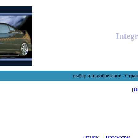
Integ
выбор и приобретение - Стра
[
Н
Ответы
Просмотры