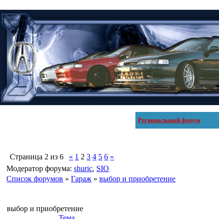
Региональный форум
Страница
2
из
6
«
1
2
3
4
5
6
»
Модератор форума:
shuric
,
SIO
Список форумов
»
Гараж
»
выбор и приобретение
выбор и приобретение
Тема