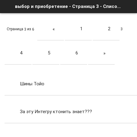
выбор и приобретение - Страница 3 - Список форумов
1
2
«
Страница
из
3
3
6
4
5
6
»
Шины Тойо
За эту Интегру ктонить знает???