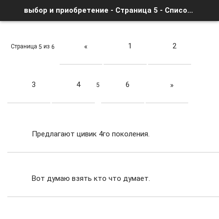
выбор и приобретение - Страница 5 - Список форумов
1
2
«
Страница
из
5
6
3
4
6
»
5
Предлагают цивик 4го поколения.
Вот думаю взять кто что думает.