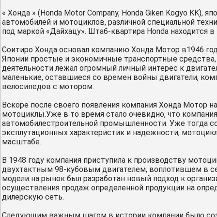
« Хонда » (Honda Motor Company, Honda Giken Kogyo KK),
автомобилей и мотоциклов, различной специальной техни
под маркой «Дайхацу». Штаб-квартира Honda находится в 
Соитиро Хонда основал компанию Хонда Мотор в1946 году
Японии простые и экономичные транспортные средства, в
деятельности лежал огромный личный интерес к двигател
маленькие, оставшиеся со времен войны двигатели, ком
велосипедов с мотором.
Вскоре после своего появления компания Хонда Мотор н
мотоциклы.Уже в то время стало очевидно, что компания
автомобилестроительной промышленности. Уже тогда соз
эксплутационных характеристик и надежности, мотоцикл
масштабе.
В 1948 году компания приступила к производству мотоцик
двухтактным 98-кубовым двигателем, воплотившем в се
модели на рынок был разработан новый подход к органи
осуществления продаж определенной продукции на опред
дилерскую сеть.
Следующим важным шагом в истории компании было созда