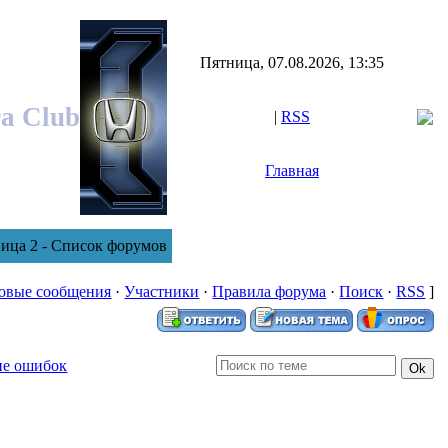
Пятница, 07.08.2026, 13:35
ra Club
|
RSS
Главная
ица 2 - Список форумов
овые сообщения
·
Участники
·
Правила форума
·
Поиск
·
RSS
]
ие ошибок