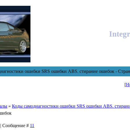
Integ
иагностики ошибки SRS ошибки ABS. стирание ошибок - Стран
[
Н
уалы
»
Коды самодиагностики ошибки SRS ошибки ABS. стиран
ошибок
3 | Сообщение #
11