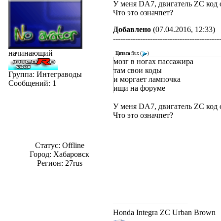
У меня DA7, двигатель ZC код
Что это означпет?
Добавлено
(07.04.2016, 12:33)
-------------------------------------------
начинающий
Цитата
flux
(
)
мозг в ногах пассажира
там свои коды
Группа: Интеграводы
и моргает лампочка
Сообщений:
1
ищи на форуме
У меня DA7, двигатель ZC код
Что это означпет?
Статус:
Offline
Город: Хабаровск
Регион: 27rus
Honda Integra ZC Urban Brown