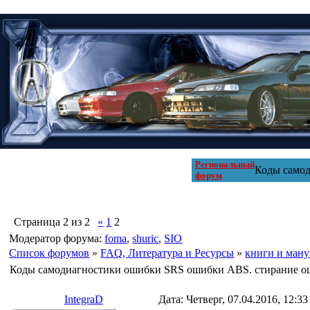
Региональный
Коды самод
форум
Страница
2
из
2
«
1
2
Модератор форума:
foma
,
shuric
,
SIO
Список форумов
»
FAQ, Литература и Pесурсы
»
книги и ман
Коды самодиагностики ошибки SRS ошибки ABS. стирание 
IntegraD
Дата: Четверг, 07.04.2016, 12:3