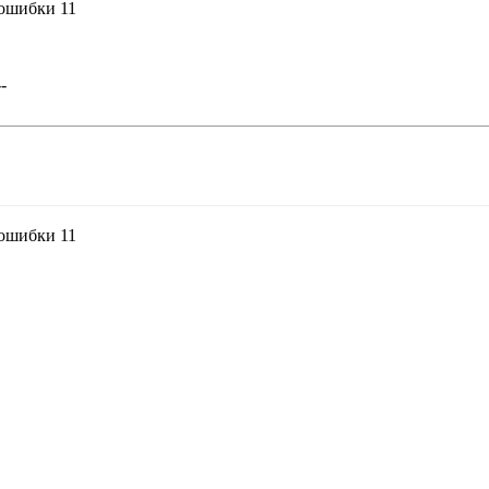
 ошибки 11
--
 ошибки 11