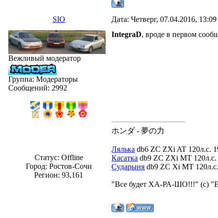
SIO
Дата: Четверг, 07.04.2016, 13:0
IntegraD
, вроде в первом сообщ
Вежливый модератор
Группа: Модераторы
Сообщений:
2992
ホンダ - 夢の力
Лялька
db6 ZC ZXi AT 120л.с. 1
Статус:
Offline
Касатка
db9 ZC ZXi MT 120л.с. 
Город: Ростов-Сочи
Сударыня
db9 ZC Xi MT 120л.с. 
Регион: 93,161
"Все будет ХА-РА-ШО!!!" (с) "