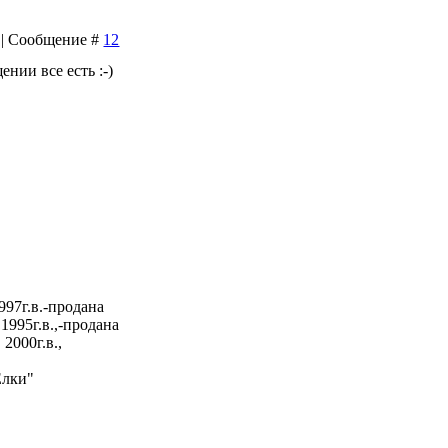
9 | Сообщение #
12
ении все есть :-)
997г.в.-продана
1995г.в.,-продана
2000г.в.,
Елки"