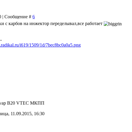
30 | Сообщение #
6
нки с карбов на инжектор переделывал,все работает
--
9.radikal.ru/i619/1509/1d/7bec8bc0a0a5.png
 Swap B20 VTEC МКПП
ица, 11.09.2015, 16:30