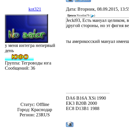
kot321
Дата: Вторник, 08.09.2015, 13:
Цитата
Nicodim79
(
)
Jecki93, Есть мануал целиком, 
другой стороны, но эт фигня в
ты америкосский мануал имееш
у меня интегра непервый
день
Группа: Тегроводы юга
Сообщений:
36
DA6 B16A XSi 1990
EK3 B20B 2000
Статус:
Offline
EC8 D13B1 1988
Город: Краснодар
Регион: 23RUS