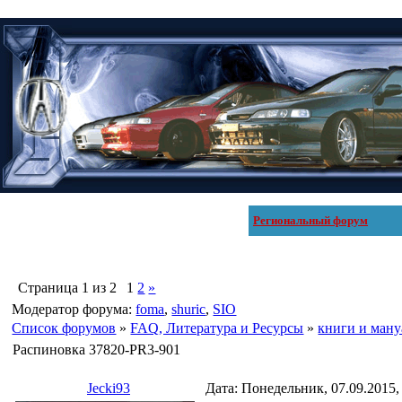
Региональный форум
Страница
1
из
2
1
2
»
Модератор форума:
foma
,
shuric
,
SIO
Список форумов
»
FAQ, Литература и Pесурсы
»
книги и ман
Распиновка 37820-PR3-901
Jecki93
Дата: Понедельник, 07.09.2015,