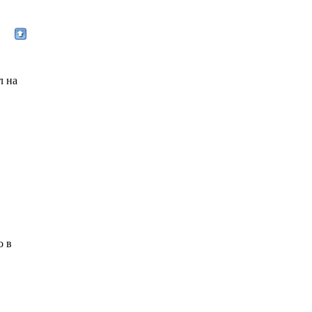
л на
о в