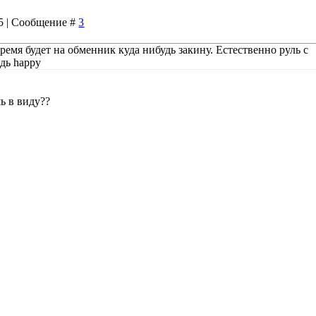
55 | Сообщение #
3
время будет на обменник куда нибудь закину. Естественно руль с
едь happy
ь в виду??