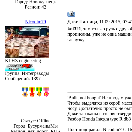
Город: Новокузнецк
Регион: 42
Nicodim79
Дата: Пятница, 11.09.2015, 07:
kot321
, там только руль с друг
прописаны, уже не одна машин
загрузку.
KLHZ engineering
Группа: Интеграводы
Сообщений:
1397
'Built, not bought' Не продам 
Чтобы выделятся из серой массы
носу. Достаточно просто не быт
Даже тараканы в голове твердил
Разбор Honda Integra type R db
Статус:
Offline
Город: БусурманыМы
Пост подправил:
Nicodim79
-
Пя
Регион: нет_дорог_RUS