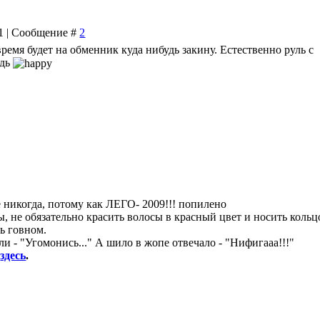
01 | Сообщение #
2
время будет на обменник куда нибудь закину. Естественно руль с
едь
уже никогда, потому как ЛЕГО- 2009!!! попилено
, не обязательно красить волосы в красный цвет и носить кольц
ь говном.
и - "Угомонись..." А шило в жопе отвечало - "Нифигааа!!!"
8
здесь
.