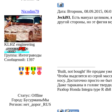
Nicodim79
Дата: Вторник, 08.09.2015, 06:
Jecki93
, Есть мануал целиком, 
другой стороны, но эт фигня в
KLHZ engineering
Группа: Интеграводы
Сообщений:
1397
'Built, not bought' Не продам 
Чтобы выделятся из серой массы
носу. Достаточно просто не быт
Даже тараканы в голове твердил
Разбор Honda Integra type R db
Статус:
Offline
Город: БусурманыМы
Регион: нет_дорог_RUS