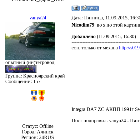
vanya24
Дата: Пятница, 11.09.2015, 16:
Nicodim79
, во я по этой карти
Добавлено
(11.09.2015, 16:30)
-------------------------------------------
есть только от механа
http://s01
опытный (ин)тегровод
Группа: Красноярский край
Сообщений:
157
Integra DA7 ZC АКПП 1991г
Пост подправил:
vanya24
-
Пятн
Статус:
Offline
Город: Ачинск
Регион: 24RUS