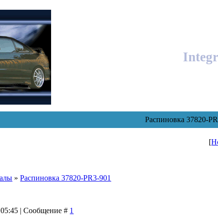
Integ
Распиновка 37820-PR
[
Н
уалы
»
Распиновка 37820-PR3-901
 05:45 | Сообщение #
1