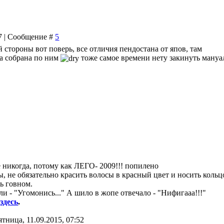
47 | Сообщение #
5
ой стороны вот поверь, все отличия пендостана от япов, там
а собрана по ним
тоже самое времени нету закинуть мануа
уже никогда, потому как ЛЕГО- 2009!!! попилено
, не обязательно красить волосы в красный цвет и носить кольц
ь говном.
и - "Угомонись..." А шило в жопе отвечало - "Нифигааа!!!"
8
здесь
.
тница, 11.09.2015, 07:52