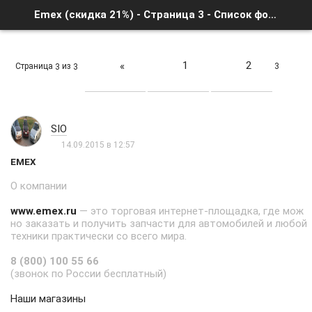
Emex (скидка 21%) - Страница 3 - Список форумов
1
2
«
Страница
из
3
3
3
SIO
14.09.2015 в 12:57
EMEX
О компании
www.emex.ru
— это торговая интернет-площадка, где мож
но заказать и получить запчасти для автомобилей и любой
техники практически со всего мира.
8 (800) 100 55 66
(звонок по России бесплатный)
Наши магазины