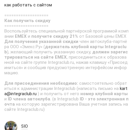
как работать с сайтом
===================
Как получить скидку
===================
Воспользуйтесь специальной партнёрской программой комп
ании
EMEX
и
получите скидку 21%
от Базовой цены EMEX
Для получения указанной скидки
член автоклуба-партнё
ра ООО «Эмекс.Ру» (
держатель клубной карты Integraclu
b
), желающий получить указанную скидку,
должен зарегис
трироваться на сайте EMEX
, присоединиться к образова
нной на сайте группе Integraclub.ru, нажав клавишу «Присоед
иниться» и сообщив предусмотренную интерфейсом инфор
мацию.
Для присоединения необходимо:
самостоятельно обрат
иться к администрации Integraclub (написать письмо на
kart
a@integraclub.ru
) и получить от него
номер клубной карты
и
ID члена автоклуба
. (в Integraclub
ID - это электронная п
очта
на которую зарегистрирована Ваша учетная запись на
сайте Integraclub.ru)
SIO