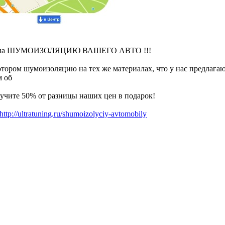
на ШУМОИЗОЛЯЦИЮ ВАШЕГО АВТО !!!
отором шумоизоляцию на тех же материалах, что у нас предлага
м об
лучите 50% от разницы наших цен в подарок!
http://ultratuning.ru/shumoizolyciy-avtomobily