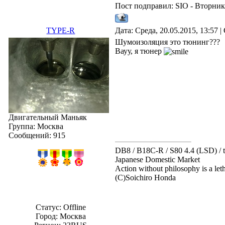
Пост подправил:
SIO
-
Вторник,
TYPE-R
Дата: Среда, 20.05.2015, 13:57
Шумоизоляция это тюнинг???
Вауу, я тюнер
Двигательный Маньяк
Группа: Москва
Сообщений:
915
DB8 / B18C-R / S80 4.4 (LSD) /
Japanese Domestic Market
Action without philosophy is a let
(С)Soichiro Honda
Статус:
Offline
Город: Москва