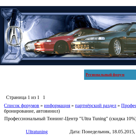
Региональный форум
Страница
1
из
1
1
Список форумов
»
информация
»
партнёрский раздел
»
Профес
бронирование, автовинил)
Профессиональный Тюнинг-Центр "Ultra Tuning" (скидка 10%
Ultratuning
Дата: Понедельник, 18.05.2015,