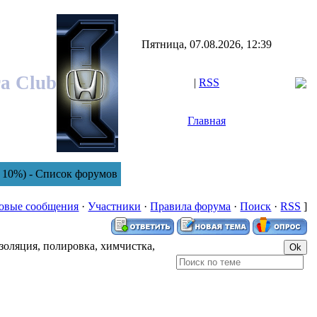
Пятница, 07.08.2026, 12:39
ra Club
|
RSS
Главная
 10%) - Список форумов
овые сообщения
·
Участники
·
Правила форума
·
Поиск
·
RSS
]
оляция, полировка, химчистка,