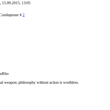
 15.09.2015, 13:05
 | Сообщение #
2
 tuRbo
hal weapon; philosophy without action is worthless.