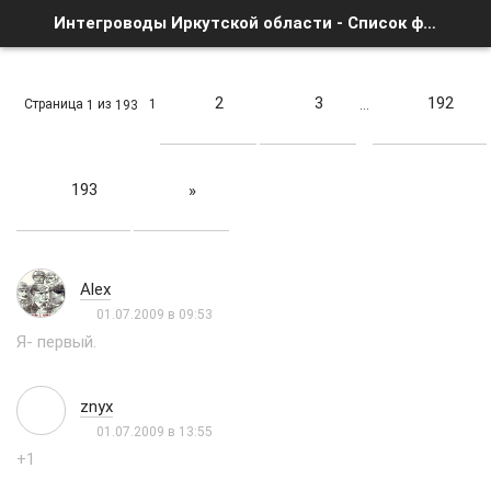
Интегроводы Иркутской области - Список форумов
2
3
192
Страница
из
1
1
193
…
193
»
Alex
01.07.2009 в 09:53
Я- первый.
znyx
01.07.2009 в 13:55
+1