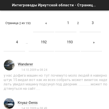
Интегроводы Иркутской области - Страница 2 - Список форумов
1
3
«
Страница
из
2
2
193
4
192
193
»
…
Wanderer
14.10.2009 в 08:24
у нас дофига машин но тут почемуто моло людей я наверно
штук 15 видал вот как их всех собрать может вихиток наде
лать увидел машину подсунул под дворник .................может по
дтянуться на сайт......
Knyaz-Denis
14.10.2009 в 08:49