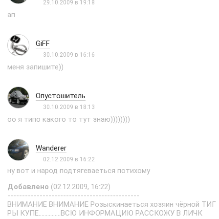
29.10.2009 в 19:18
ап
GiFF
30.10.2009 в 16:16
меня запишите))
Опустошитель
30.10.2009 в 18:13
оо я типо какого то тут знаю))))))))
Wanderer
02.12.2009 в 16:22
ну вот и народ подтягеваеться потихому
Добавлено
(02.12.2009, 16:22)
---------------------------------------------
ВНИМАНИЕ ВНИМАНИЕ Розыскинаеться хозяин чёрной ТИГ
РЫ КУПЕ...............ВСЮ ИНФОРМАЦИЮ РАССКОЖУ В ЛИЧК