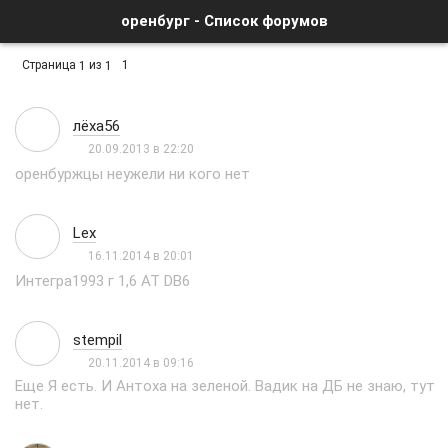
оренбург - Список форумов
Страница
из
1
1
1
лёха56
20.09.2013 в 22:20
оренбуржцы неужели ни кого нет
Lex
16.11.2014 в 20:01
Интегра1993 г 1,6 AT DB6
stempil
20.11.2014 в 09:16
Еще Я есть. И Антоха на зеленой. Вадик на ДБ не знаю, тут
нет.