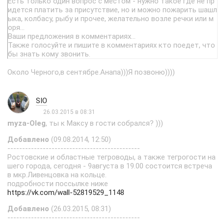
Есть только один вопрос с местом - нужно такое где не пр
идется платить за присутствие, но и можно пожарить шашл
ыка, колбасу, рыбу и прочее, желательно возле речки или м
оря...
Ваши предложения в комментариях...
Также голосуйте и пишите в комментариях кто поедет, что
бы знать кому звонить.
Около Черного,в сентябре.Анапа)))Я позвоню))))
SIO
26.03.2015 в 08:31
myza-Oleg
, ты к Максу в гости собрался? )))
Добавлено
(09.08.2014, 12:50)
---------------------------------------------
Ростовские и областные тегроводы, а также тегрогости на
шего города, сегодня - 9августа в 19.00 состоится встреча
в мкр.Ливенцовка на кольце.
подробности поссылке ниже
https://vk.com/wall-52819529_1148
Добавлено
(26.03.2015, 08:31)
---------------------------------------------