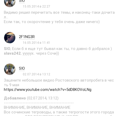
SIO
15.05.2014 в 22:27
Видимо решил перечитать все темы, и наконец-таки дочита
л...
Если так, то скорочтение у тебя очень даже ничего)
2F1NG3R
16.05.2014 в 11:41
SIO
, Если б я еще тут бывал как ты, то давно б добрался )
slava242
, ууууух.. через Сочи))
SIO
02.07.2014 в 13:12
Зацените небольшое видео Ростовского автопробега в чес
ть 9 мая
https://www.youtube.com/watch?v=5dD8KOVoLNg
Добавлено
(02.07.2014, 13:12)
---------------------------------------------
ВНИМАНИЕ, ВНИМАНИЕ, ВНИМАНИЕ
Все сочинские тегроводы, а также тегрогости этого города