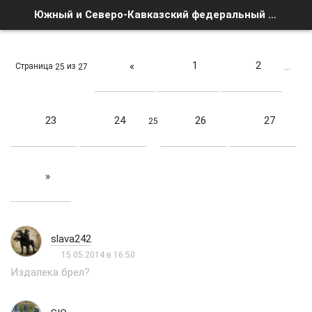
Южный и Северо-Кавказский федеральный округ - Страница 25 - Список форумов
1
2
«
Страница
из
25
27
…
23
24
26
27
25
»
slava242
15.05.2014 в 16:50
Издалека брел?