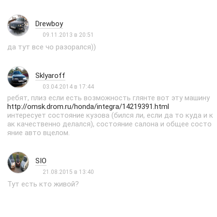
Drewboy
09.11.2013 в 20:51
да тут все чо разорался))
Sklyaroff
03.04.2014 в 17:44
ребят, плиз если есть возможность глянте вот эту машину
http://omsk.drom.ru/honda/integra/14219391.html
интересует состояние кузова (бился ли, если да то куда и к
ак качественно делался), состояние салона и общее состо
яние авто вцелом.
SIO
21.08.2015 в 13:40
Тут есть кто живой?