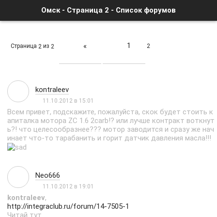
Омск - Страница 2 - Список форумов
1
«
Страница
из
2
2
2
kontraleev
11.10.2012 в 15:01
Всем привет, подскажите, пожалуйста, скок будет стоить к
апиталка мотора ZC 1.6 2carb!? или лучше контракт воткнут
ь?! что целесообразнее??? мотор заводится и сразу же нач
инает что-то тарабанить и горит датчик давления масла!!!
Neo666
11.10.2012 в 19:01
kontraleev
,
http://integraclub.ru/forum/14-7505-1
Читай тут