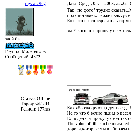
myza-Oleg
Дата: Среда, 05.11.2008, 22:22 
Так "по фото" трудно сказать.
подклинивает...,может вакуумн
Еще этот распределитель тормоз
зы.У кого не спрошу у всех пед
злой ёж
Группа: Модераторы
Сообщений:
4372
Статус:
Offline
Город: ФИЛИ
Как яблочко румян,одет всегда
Регион: 177rus
Не то что б вечно пьян,но весе
Есть деньги-прокучу,а нет,так о
The value of life can be measured
дороги,которые мы выбираем н