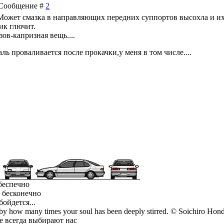
| Сообщение #
2
..Может смазка в направляющих передних суппортов высохла и и
ик глючит.
ов-капризная вещь....
аль проваливается после прокачки,у меня в том числе....
 беспечно
л бесконечно
бойдется...
 by how many times your soul has been deeply stirred. © Soichiro Hon
е всегда выбирают нас