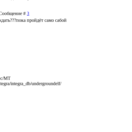
| Сообщение #
3
 ждать???пока пройдёт само сабой
ec/MT
ntegra/integra_db/undergroundelf/