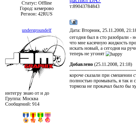
распил DA7
Статус:
Offline
т:89043784843
Город: кемерово
Регион: 42RUS
undergroundelf
Дата: Вторник, 25.11.2008, 21:
сегодня был в сто разобрали -
что мне касячную жидкость про
искать новый, а сегодня на ручни
теперь не угонят
Добавлено
(25.11.2008, 21:18)
-------------------------------------------
короче сказали при смешении с
полностью промывать, я так и с
тормоза не прокачал было бы 
интегру знаю от и до
Группа: Москва
Сообщений:
914