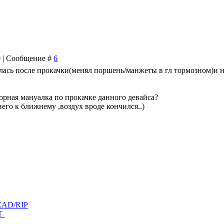
40 | Сообщение #
6
алась после прокачки(менял поршень/манжеты в гл тормозном)и 
ворная мануалка по прокачке данного девайса?
ьнего к ближнему ,воздух вроде кончился..)
DEAD/RIP
AT