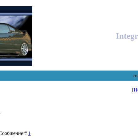
Integ
то
[
Н
)
| Сообщение #
1