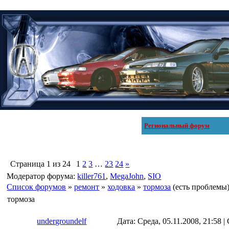
Региональный форум
Страница
1
из
24
1
2
3
…
23
24
»
Модератор форума:
killer761
,
MegaJohn
,
SIO
Список форумов
»
ремонт
»
ходовка
»
тормоза
(есть проблемы
тормоза
undergroundelf
Дата: Среда, 05.11.2008, 21:58 