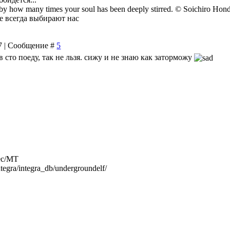
 by how many times your soul has been deeply stirred. © Soichiro Hon
е всегда выбирают нас
07 | Сообщение #
5
в сто поеду, так не льзя. сижу и не знаю как заторможу
ec/MT
ntegra/integra_db/undergroundelf/