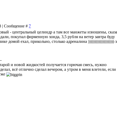
18 | Сообщение #
7
 новый - центральный целиндр а там все манжеты изношены, сказ
дали, покупал фирменную хонда, 3,5 рубля на ветер завтра буду
ке домой ехал, прикольно, столько адреналина )))))))))))))))))))) 
--
тарой и новой жидкостей получается горючая смесь, нужно
делал, всё отлично сделал вечером, а утром в меня влетели, если
хуже