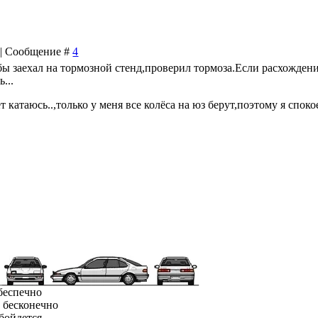
4 | Сообщение #
4
бы заехал на тормозной стенд,проверил тормоза.Если расхожден
...
т катаюсь..,только у меня все колёса на юз берут,поэтому я споко
 беспечно
л бесконечно
бойдется...