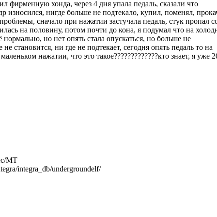
ил фирменную хонда, через 4 дня упала педаль, сказали что
 износился, нигде больше не подтекало, купил, поменял, прока
 проблемы, сначало при нажатии застучала педаль, стук пропал с
илась на половину, потом почти до кона, я подумал что на холод
ё нормально, но нет опять стала опускаться, но больше не
не становится, ни где не подтекает, сегодня опять педаль то на
аленьком нажатии, что это такое?????????????кто знает, я уже 2
ec/MT
ntegra/integra_db/undergroundelf/