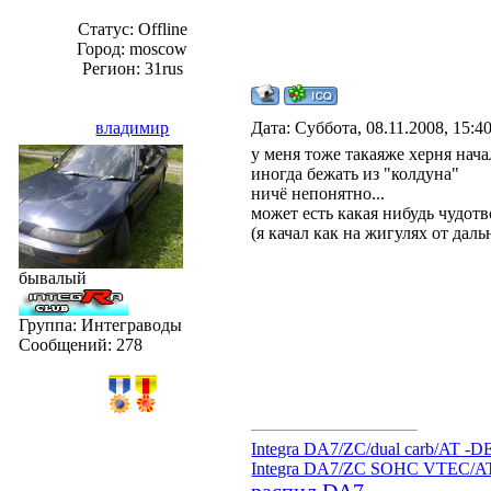
Статус:
Offline
Город: moscow
Регион: 31rus
владимир
Дата: Суббота, 08.11.2008, 15:
у меня тоже такаяже херня нач
иногда бежать из "колдуна"
ничё непонятно...
может есть какая нибудь чудот
(я качал как на жигулях от дал
бывалый
Группа: Интеграводы
Сообщений:
278
Integra DA7/ZC/dual carb/AT -
Integra DA7/ZC SOHC VTEC/