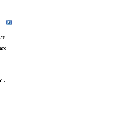
али
зато
 бы