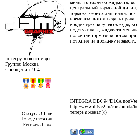
менял тормозную жидкость, зал
центральный тормозной цилиндр
тормоза, через 2 дня появились
временем, потом педаль провал
вроде через пару часов езды, вс
подстукивала, жидкости меньше 
половине тормозила потом при м
потратил на прокачку и замену,
интегру знаю от и до
Группа: Москва
Сообщений:
914
INTEGRA DB6 94/D16A nonVt
http://www.drive2.ru/cars/honda/i
теперь я женат )))
Статус:
Offline
Город: moscow
Регион: 31rus