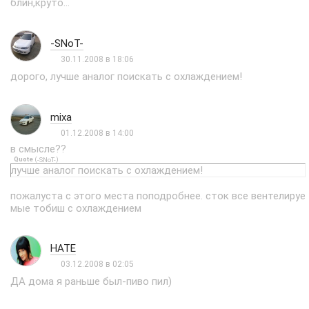
блин,круто...
-SNoT-
30.11.2008 в 18:06
дорого, лучше аналог поискать с охлаждением!
mixa
01.12.2008 в 14:00
в смысле??
Quote
(
)
-SNoT-
лучше аналог поискать с охлаждением!
пожалуста с этого места поподробнее. сток все вентелируе
мые тобиш с охлаждением
HATE
03.12.2008 в 02:05
ДА дома я раньше был-пиво пил)