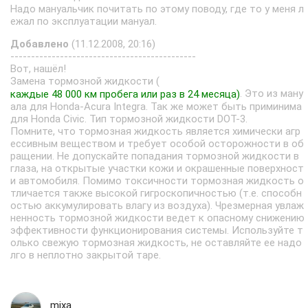
Надо мануальчик почитать по этому поводу, где то у меня л
ежал по эксплуатации мануал.
Добавлено
(11.12.2008, 20:16)
---------------------------------------------
Вот, нашёл!
Замена тормозной жидкости (
. Это из ману
каждые 48 000 км пробега или раз в 24 месяца)
ала для Honda-Acura Integra. Так же может быть приминима
для Honda Civic. Тип тормозной жидкости DOT-3.
Помните, что тормозная жидкость является химически агр
ессивным веществом и требует особой осторожности в об
ращении. Не допускайте попадания тормозной жидкости в
глаза, на открытые участки кожи и окрашенные поверхност
и автомобиля. Помимо токсичности тормозная жидкость о
тличается также высокой гигроскопичностью (т.е. способн
остью аккумулировать влагу из воздуха). Чрезмерная увлаж
ненность тормозной жидкости ведет к опасному снижению
эффективности функционирования системы. Используйте т
олько свежую тормозная жидкость, не оставляйте ее надо
лго в неплотно закрытой таре.
mixa