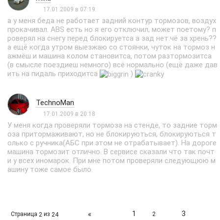
17.01.2009 в 07:19
а у меня беда не работает задний контур тормозов, воздух
прокачивал. ABS есть но я его отключил, может поетому? п
роверял на снегу перед блокируетса а зад нет.чё за хрень??
а ещё когда утром выезжаю со стоянки, чуток на тормоз н
ажмёш и машина колом становитса, потом разтормозитса
(в смысле поездиеш немного) всё нормально (ещё даже дав
ить на пидаль приходитса
)
TechnoMan
17.01.2009 в 20:18
У меня когда проверяли тормоза на стенде, то задние торм
оза притормаживают, но не блокируються, блокируються т
олько с ручника(АБС при этом не отрабатывает). На дороге
машина тормозит отлично. В сервисе сказали что так почт
и у всех иномарок. При мне потом проверяли следующюю м
ашину тоже самое было.
1
3
«
Страница
из
2
2
24