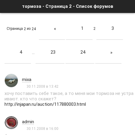
тормоза - Страница 2 - Список форумов
1
3
«
Страница
из
2
2
24
4
23
24
»
…
mixa
30.11.2008 в 13:42
хочу поставить себе такое, а то меня мои тормоза не устра
ивают. кто что скажет?
http://injapan.ru/auction/117880003.html
admin
30.11.2008 в 16:00