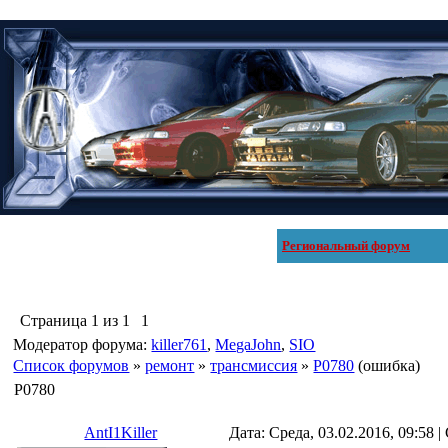
Региональный форум
Страница
1
из
1
1
Модератор форума:
killer761
,
MegaJohn
,
SIO
Список форумов
»
ремонт
»
трансмиссия
»
P0780
(ошибка)
P0780
AntI1Killer
Дата: Среда, 03.02.2016, 09:58