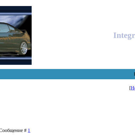
Integ
[
Н
 | Сообщение #
1