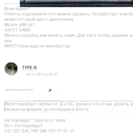
---------------------------------------------
Всем привет.
Ребята, подскажите что можно сделать. Не работает короб
мпом который шел с двигателем.
Мозги: pBB-j61
АКПП: S4MA
Менять коробку или менять комп. Для того чтобы машина з
ала.
МКПП пока еще не приобретал.
TYPE-R
29.11.2015 в 22:47
Цитата
(
)
Nicodim79
Мкпп подойдет любая от Д и ЗС, дальше что и как делать, в
писано на форуме до последнего болта.
Не подойдёт туда этот хлам.
Вот эти подойдут:
Y21 S21 S4C Y80 S80 YS1 Y1 S1 J1