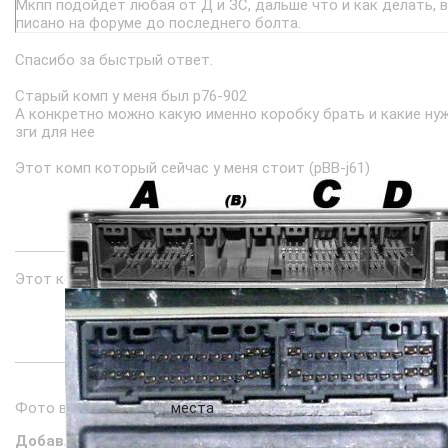
Мкпп подойдет любая от Д и ЗС, дальше что и как делать, в
писано на форуме до последнего болта.
Спасибо за быстрый ответ.
Старый комп у меня был p76-902
А конкретно можно какую именно коробку брать и какие ну
зги для нее
Этот комп который сейчас у меня стоит (pBB-j61)
Этот который стоял на стуканутом двигателе (p76-902)
Фото взяты из этого
места
Добавлено
(23.11.2015, 12:26)