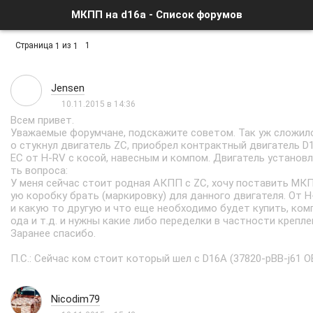
МКПП на d16a - Список форумов
Страница
из
1
1
1
Jensen
10.11.2015 в 14:36
Всем привет.
Уважаемые форумчане, подскажите советом. Так уж сложило
о стукнул двигатель ZC, приобрел контрактный двигатель D
EC от H-RV с косой, навесным и компом. Двигатель установл
ть вопроса:
У меня сейчас стоит родная АКПП с ZC, хочу поставить МКП
ую коробку брать (маркировку) для данного двигателя. От H
и какую то другую и что еще необходимо будет купить, комп
ода и т.д. и нужны какие либо переделки в частности крепле
Заранее спасибо.
П.С.: Сейчас ком стоит который шел с D16A (37820-pBB-j61 O
Nicodim79