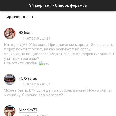
S4 моргает - Список форумов
Страница
из
1
1
1
BSteam
14.07.2015 в 23:39
Интегра ДА8 б16а акпп, При движении моргает S4, на свето
форах почти глохнет, на газ реагирует не сразу.
менял дпдз на дросселе, может его не откорректировал и т
упит при трогании?
Помогайте клубни.
FOX-93rus
15.07.2015 в 01:54
Может быть, D4? Если да то проблема в кпп! Нужно считат
ь ошибку. Сколько раз моргает?
Nicodim79
15.07.2015 в 03:01