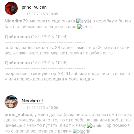
princ_vulcan
15.07.2015 в 10:05
Nicodim79
, маловато ещё опыта
в коробку и бензо
бак в этой машине я еще не лазил
Добавлено
(15.07.2015, 10:04)
---------------------------------------------
собсна, забыл сказать, S4 гаснет вместе с CE, когда включ
аешь зажигание. есси маргает, значит ошибка есть
Добавлено
(15.07.2015, 10:05)
---------------------------------------------
скорее всего модулятор АКПП забыли подключить шланго
м или повреждена проводка к соленоидам...
Nicodim79
15.07.2015 в 10:06
princ_vulcan
, у меня дашка была не долго на ватомате, а ко
гда не пользуешь что-то, то это забываешь или вообще на
чинаешь с чем-то путать, я вот к чему
Нор помню ч
то с кнопки включался с режим