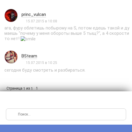
princ_vulcan
15.07.2015 в 10:08
ага, фуру облетишь побырому на S, потом едешь такой и ду
маешь "почему у меня обороты выше 5 тыщ?", а 4 скорости
то нет!
BSteam
15.07.2015 в 10:25
сегодня буду смотреть и разбираться.
Страница
из
1
1
1