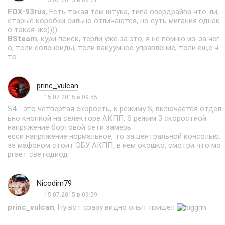
FOX-93rus
, Есть такая там штука, типа овердрайва что-ли,
старые коробки сильно отличаются, но суть мигания однак
о такая-же))))
BSteam
, кури поиск, терли уже за это, я не помню из-за чег
о, толи соленоиды, толи вакуумное управление, толи еще ч
то.
princ_vulcan
15.07.2015 в 09:55
S4 - это четвертая скорость, к режиму S, включается отдел
ьно кнопкой на селекторе АКПП. S режим 3 скоростной
напряжение бортовой сети замерь
есси напряжение нормальное, то за центральной консолью,
за мафоном стоит ЭБУ АКПП, в нем окошко, смотри что мо
ргает светодиод
Nicodim79
15.07.2015 в 09:59
princ_vulcan
, Ну вот сразу видно опыт пришел